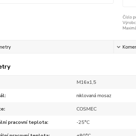
Číslo p
Výrobc
Maximál
metry
Komen
etry
M16x1,5
ál
niklovaná mosaz
ce
COSMEC
lní pracovní teplota
-25°C
lní pracovní teplota
+80°C