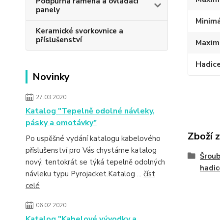
Podpůrná ramena a ovládací
panely
Minimá
Keramické svorkovnice a
příslušenství
Maximá
Hadic
Novinky
27.03.2020
Katalog "Tepelně odolné návleky,
pásky a omotávky"
Zboží 
Po uspěšné vydání katalogu kabelového
příslušenství pro Vás chystáme katalog
Šroub
nový, tentokrát se týká tepelně odolných
hadic
návleku typu Pyrojacket.Katalog ...
číst
celé
06.02.2020
Katalog "Kabelové vývodky a