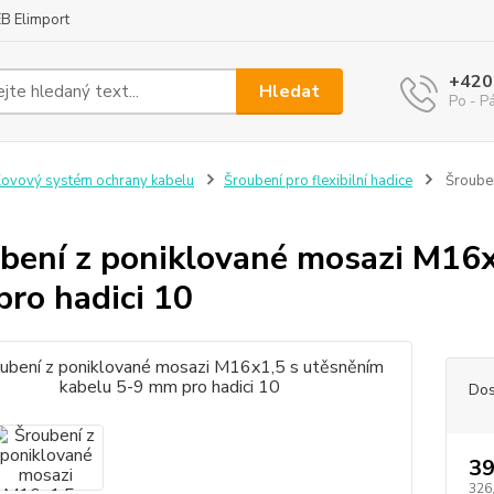
B Elimport
+420
Hledat
Po - P
ovový systém ochrany kabelu
Šroubení pro flexibilní hadice
Šrouben
bení z poniklované mosazi M16x
ro hadici 10
Dos
39
326