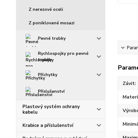
Z nerezové oceli
Z poniklované mosazi
Pevné trubky
Para
Rychlospojky pro pevné
trubky
Param
Příchytky
Závit
Příslušenství
Materi
Plastový systém ochrany
Výrob
kabelu
Minimá
Krabice a příslušenství
Maximá