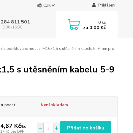
Přihlášení
CZK
 284 811 501
0
ks
za
0,00 Kč
á, 8:00-16:30
í z poniklované mosazi M16x1,5 s utěsněním kabelu 5-9 mm pro
1,5 s utěsněním kabelu 5-9
tupnost
Není skladem
4,67 Kč
/
ks
Přidat do košíku
,17 Kč
bez DPH