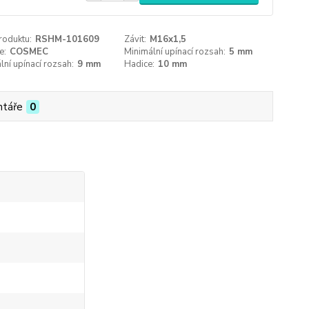
roduktu:
RSHM-101609
Závit:
M16x1,5
e:
COSMEC
Minimální upínací rozsah:
5 mm
ní upínací rozsah:
9 mm
Hadice:
10 mm
táře
0