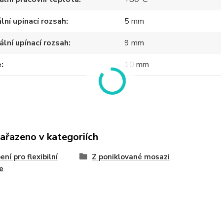
lní upínací rozsah
5 mm
lní upínací rozsah
9 mm
e
10 mm
zařazeno v kategoriích
ení pro flexibilní
Z poniklované mosazi
e