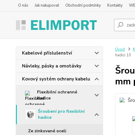
O nás
Jak nakupovat
Obchodní podmínky
Kontakty
WE
Úvod
K
Kabelové příslušenství
hadici 10
Návleky, pásky a omotávky
Šrou
mm p
Kovový systém ochrany kabelu
Flexibilní ochranné
hadice
Šroubení pro flexibilní
hadice
Ze zinkované oceli