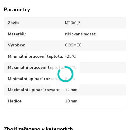
Parametry
Závit
M20x1,5
Materiál
niklovaná mosaz
Výrobce
COSMEC
Minimální pracovní teplota
-25°C
Maximální pracovní teplota
+80°C
Minimální upínací rozsah
8 mm
Maximální upínací rozsah
12 mm
Hadice
10 mm
Zboží zařazeno v kategoriích