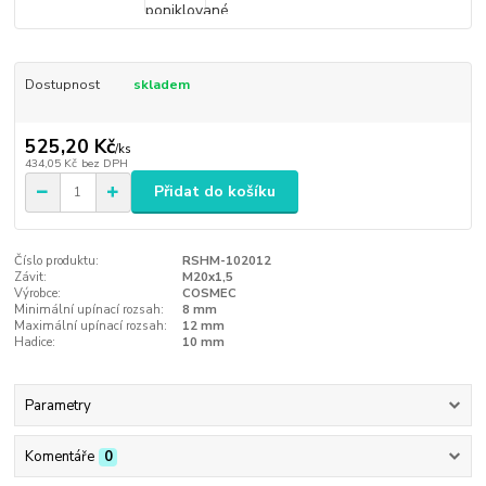
Dostupnost
skladem
525,20 Kč
/
ks
434,05 Kč
bez DPH
Přidat do košíku
Číslo produktu:
RSHM-102012
Závit:
M20x1,5
Výrobce:
COSMEC
Minimální upínací rozsah:
8 mm
Maximální upínací rozsah:
12 mm
Hadice:
10 mm
Parametry
Komentáře
0