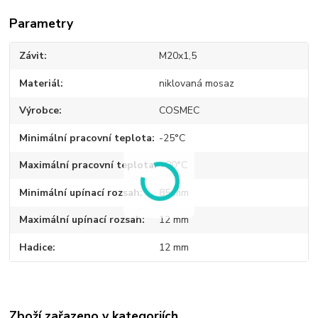
Parametry
Závit
M20x1,5
Materiál
niklovaná mosaz
Výrobce
COSMEC
Minimální pracovní teplota
-25°C
Maximální pracovní teplota
+80°C
Minimální upínací rozsah
85 mm
Maximální upínací rozsah
12 mm
Hadice
12 mm
Zboží zařazeno v kategoriích