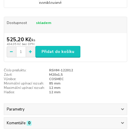
Dostupnost
skladem
525,20 Kč
/
ks
434,05 Kč
bez DPH
Přidat do košíku
Číslo produktu:
RSHM-122012
Závit:
M20x1,5
Výrobce:
COSMEC
Minimální upínací rozsah:
85 mm
Maximální upínací rozsah:
12 mm
Hadice:
12 mm
Parametry
Komentáře
0