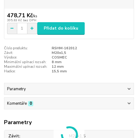
478,71 Kč
/
ks
395,63 Kč
bez DPH
Přidat do košíku
Číslo produktu:
RSHM-162012
Závit:
M20x1,5
Výrobce:
COSMEC
Minimální upínací rozsah:
8 mm
Maximální upínací rozsah:
12 mm
Hadice:
15,5 mm
Parametry
Komentáře
0
Parametry
Závit
M20x1,5