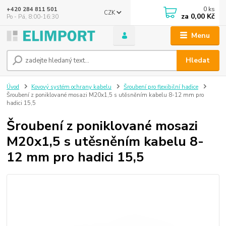
0
ks
+420 284 811 501
CZK
za
0,00 Kč
Po - Pá, 8:00-16:30
Menu
Hledat
Úvod
Kovový systém ochrany kabelu
Šroubení pro flexibilní hadice
Šroubení z poniklované mosazi M20x1,5 s utěsněním kabelu 8-12 mm pro
hadici 15,5
Šroubení z poniklované mosazi
M20x1,5 s utěsněním kabelu 8-
12 mm pro hadici 15,5