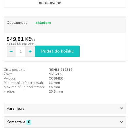
Dostupnost
skladem
549,81 Kč
/
ks
454,39 Kč
bez DPH
Přidat do košíku
Číslo produktu:
RSHM-212516
Závit:
M25x1,5
Výrobce:
COSMEC
Minimální upínací rozsah:
11 mm
Maximální upínací rozsah:
16 mm
Hadice:
20,5 mm
Parametry
Komentáře
0