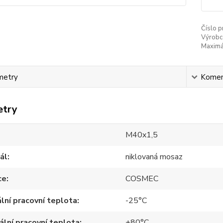
Číslo p
Výrobc
Maximál
metry
Komen
etry
M40x1,5
ál
niklovaná mosaz
ce
COSMEC
lní pracovní teplota
-25°C
lní pracovní teplota
+80°C