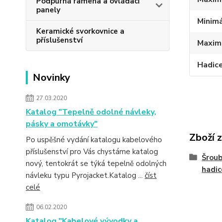
Podpůrná ramena a ovládací
panely
Minimá
Keramické svorkovnice a
příslušenství
Maximá
Hadic
Novinky
27.03.2020
Katalog "Tepelně odolné návleky,
pásky a omotávky"
Zboží 
Po uspěšné vydání katalogu kabelového
příslušenství pro Vás chystáme katalog
Šroub
nový, tentokrát se týká tepelně odolných
hadic
návleku typu Pyrojacket.Katalog ...
číst
celé
06.02.2020
Katalog "Kabelové vývodky a