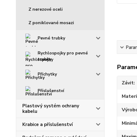
Z nerezové oceli
Z poniklované mosazi
Pevné trubky
Para
Rychlospojky pro pevné
trubky
Param
Příchytky
Závit
Příslušenství
Materi
Plastový systém ochrany
Výrob
kabelu
Minimá
Krabice a příslušenství
Maximá