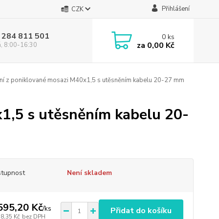
Přihlášení
CZK
 284 811 501
0
ks
za
0,00 Kč
á, 8:00-16:30
í z poniklované mosazi M40x1,5 s utěsněním kabelu 20-27 mm
1,5 s utěsněním kabelu 20-
tupnost
Není skladem
595,20 Kč
/
ks
Přidat do košíku
18,35 Kč
bez DPH