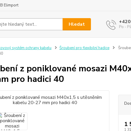
B Elimport
+420
Hledat
Po - P
ovový systém ochrany kabelu
Šroubení pro flexibilní hadice
Šrouben
40
bení z poniklované mosazi M40x
m pro hadici 40
Dos
1 
1 3