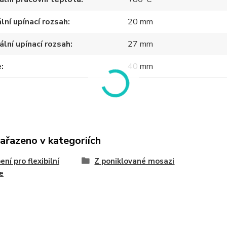
lní upínací rozsah
20 mm
lní upínací rozsah
27 mm
e
40 mm
zařazeno v kategoriích
ení pro flexibilní
Z poniklované mosazi
e