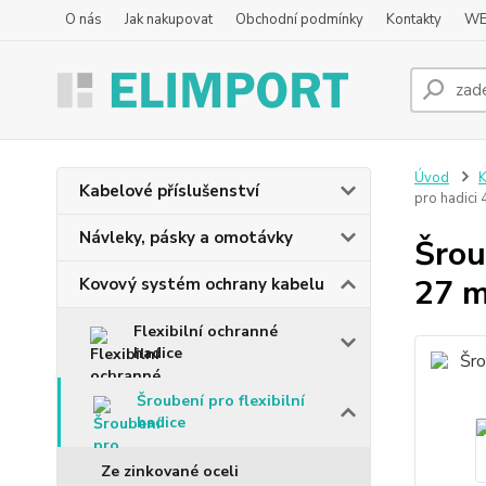
O nás
Jak nakupovat
Obchodní podmínky
Kontakty
WE
Úvod
K
Kabelové příslušenství
pro hadici 
Návleky, pásky a omotávky
Šrou
27 m
Kovový systém ochrany kabelu
Flexibilní ochranné
hadice
Šroubení pro flexibilní
hadice
Ze zinkované oceli