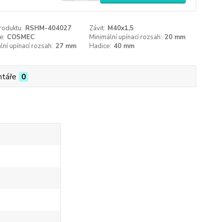
roduktu:
RSHM-404027
Závit:
M40x1,5
e:
COSMEC
Minimální upínací rozsah:
20 mm
ní upínací rozsah:
27 mm
Hadice:
40 mm
táře
0