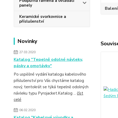
Podpůrná ramena a ovládací
panely
Balení
Keramické svorkovnice a
příslušenství
Novinky
Souvise
27.03.2020
Katalog "Tepelně odolné návleky,
pásky a omotávky"
Po uspěšné vydání katalogu kabelového
příslušenství pro Vás chystáme katalog
nový, tentokrát se týká tepelně odolných
návleku typu Pyrojacket.Katalog ...
číst
celé
06.02.2020
Katalog "Kabelové vývodky a