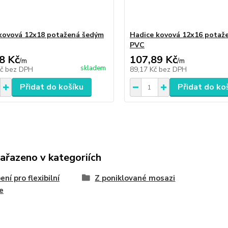
kovová 12x18 potažená šedým
Hadice kovová 12x16 potaž
PVC
8 Kč
107,89 Kč
/
m
/
m
skladem
Kč
bez DPH
89,17 Kč
bez DPH
Přidat do košíku
Přidat do ko
zařazeno v kategoriích
ení pro flexibilní
Z poniklované mosazi
e