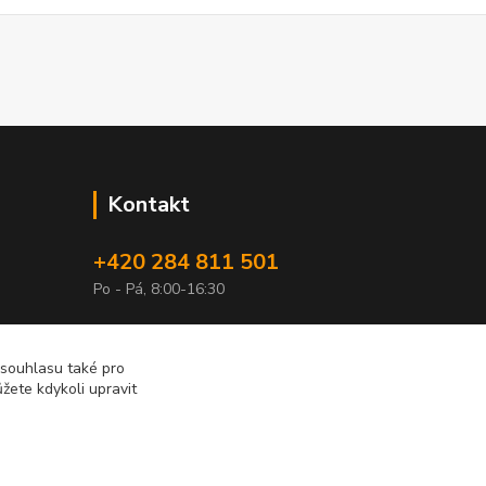
Kontakt
+420 284 811 501
Po - Pá, 8:00-16:30
obchod@elimport.cz
 souhlasu také pro
žete kdykoli upravit