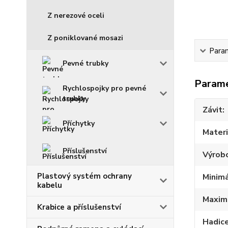
Z nerezové oceli
Z poniklované mosazi
Para
Pevné trubky
Param
Rychlospojky pro pevné
trubky
Závit
Příchytky
Materi
Příslušenství
Výrob
Plastový systém ochrany
Minimá
kabelu
Maximá
Krabice a příslušenství
Hadic