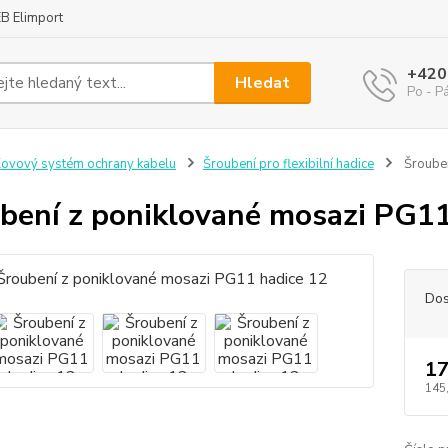
B Elimport
+420
Hledat
Po - P
ovový systém ochrany kabelu
Šroubení pro flexibilní hadice
Šrouben
bení z poniklované mosazi PG11
Dos
17
145