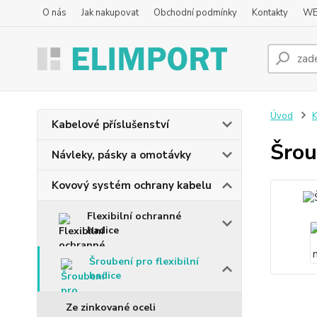
O nás
Jak nakupovat
Obchodní podmínky
Kontakty
WE
Úvod
K
Kabelové příslušenství
Šrou
Návleky, pásky a omotávky
Kovový systém ochrany kabelu
Flexibilní ochranné
hadice
Šroubení pro flexibilní
hadice
Ze zinkované oceli