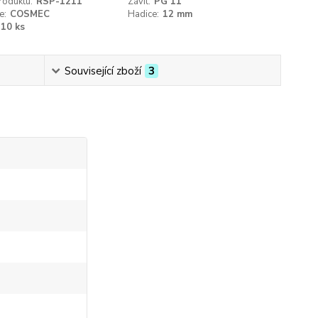
roduktu:
RSP-1211
Závit:
PG 11
e:
COSMEC
Hadice:
12 mm
10 ks
Související zboží
3