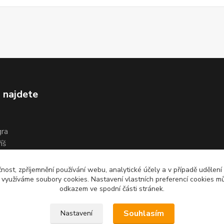
 najdete
gra
íš
čnost, zpříjemnění používání webu, analytické účely a v případě udělení
y využíváme soubory cookies. Nastavení vlastních preferencí cookies mů
odkazem ve spodní části stránek.
Souhlasím
Nastavení