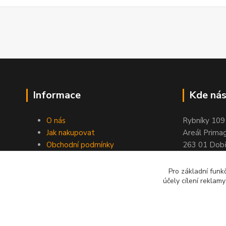
Informace
Kde nás
O nás
Rybníky 109
Jak nakupovat
Areál Prima
Obchodní podmínky
263 01 Dobř
Kontakty
Stránky ELIMPORT
Pro základní funk
účely cílení reklam