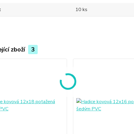
10 ks
jící zboží
3