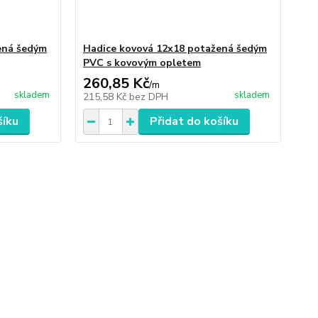
ená šedým
Hadice kovová 12x18 potažená šedým
PVC s kovovým opletem
260,85 Kč
/
m
skladem
skladem
215,58 Kč
bez DPH
šíku
Přidat do košíku