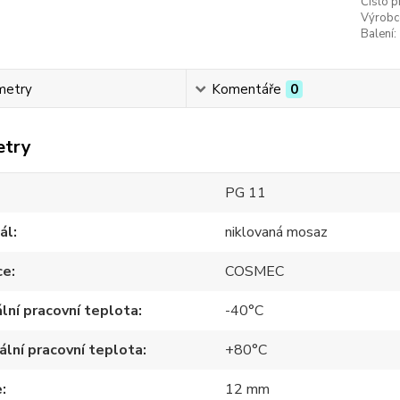
Číslo p
Výrobc
Balení:
metry
Komentáře
0
etry
PG 11
ál
niklovaná mosaz
ce
COSMEC
lní pracovní teplota
-40°C
lní pracovní teplota
+80°C
e
12 mm