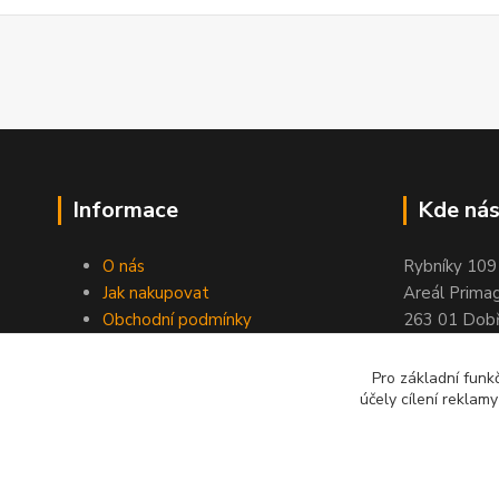
Informace
Kde nás
O nás
Rybníky 109
Jak nakupovat
Areál Prima
Obchodní podmínky
263 01 Dobř
Kontakty
Stránky ELIMPORT
Pro základní funk
účely cílení reklam