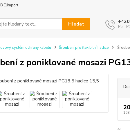
B Elimport
+420
Hledat
Po - P
ovový systém ochrany kabelu
Šroubení pro flexibilní hadice
Šrouben
bení z poniklované mosazi PG13
Dos
20
168