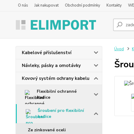
O nás
Jak nakupovat
Obchodní podmínky
Kontakty
WE
Úvod
K
Kabelové příslušenství
Šrou
Návleky, pásky a omotávky
Kovový systém ochrany kabelu
Flexibilní ochranné
hadice
Šroubení pro flexibilní
hadice
Ze zinkované oceli