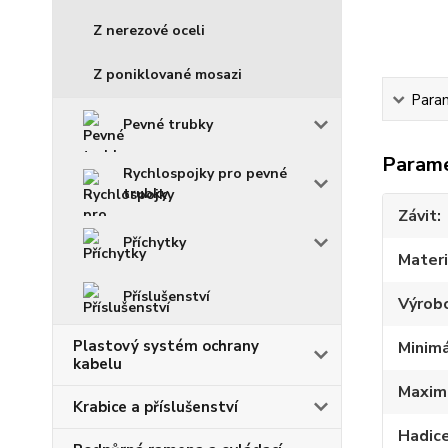
Z nerezové oceli
Z poniklované mosazi
Para
Pevné trubky
Param
Rychlospojky pro pevné
trubky
Závit
Příchytky
Materi
Příslušenství
Výrob
Plastový systém ochrany
Minimá
kabelu
Maximá
Krabice a příslušenství
Hadic