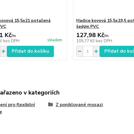
kovová 15,5x21 potažená
Hadice kovová 15,5x19,5 po
PVC
šedým PVC
1 Kč
127,98 Kč
/
m
/
m
skladem
Kč
bez DPH
105,77 Kč
bez DPH
Přidat do košíku
Přidat do ko
zařazeno v kategoriích
ení pro flexibilní
Z poniklované mosazi
e