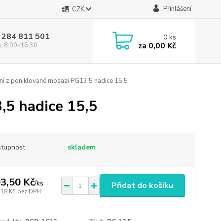
Přihlášení
CZK
 284 811 501
0
ks
za
0,00 Kč
á, 8:00-16:30
í z poniklované mosazi PG13,5 hadice 15,5
,5 hadice 15,5
tupnost
skladem
3,50 Kč
/
ks
Přidat do košíku
,18 Kč
bez DPH