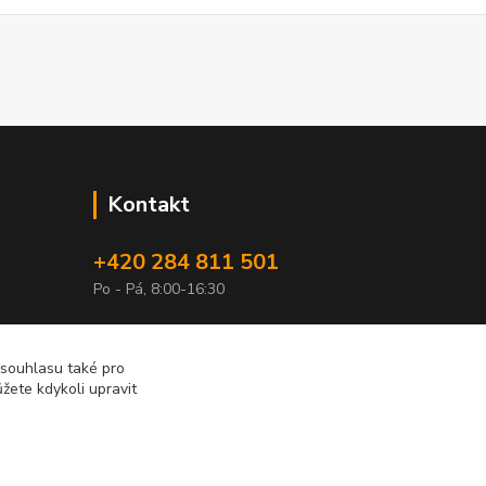
Kontakt
+420 284 811 501
Po - Pá, 8:00-16:30
obchod@elimport.cz
 souhlasu také pro
žete kdykoli upravit