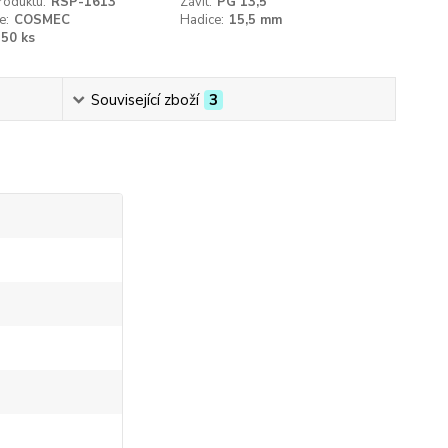
roduktu:
RSP-1613
Závit:
PG 13,5
e:
COSMEC
Hadice:
15,5 mm
50 ks
Související zboží
3