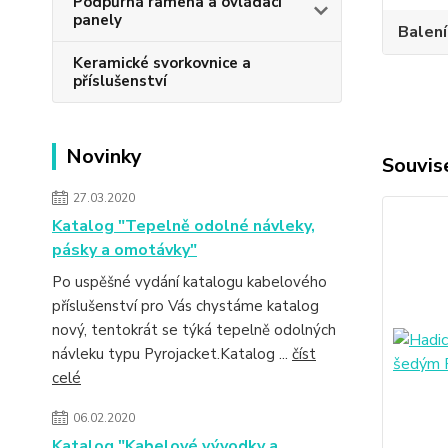
Podpůrná ramena a ovládací
panely
Balení
Keramické svorkovnice a
příslušenství
Novinky
Souvise
27.03.2020
Katalog "Tepelně odolné návleky,
pásky a omotávky"
Po uspěšné vydání katalogu kabelového
příslušenství pro Vás chystáme katalog
nový, tentokrát se týká tepelně odolných
návleku typu Pyrojacket.Katalog ...
číst
celé
06.02.2020
Katalog "Kabelové vývodky a