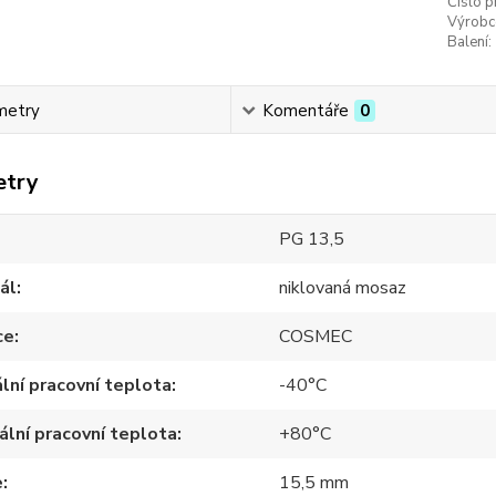
Číslo p
Výrobc
Balení:
metry
Komentáře
0
etry
PG 13,5
ál
niklovaná mosaz
ce
COSMEC
lní pracovní teplota
-40°C
lní pracovní teplota
+80°C
e
15,5 mm