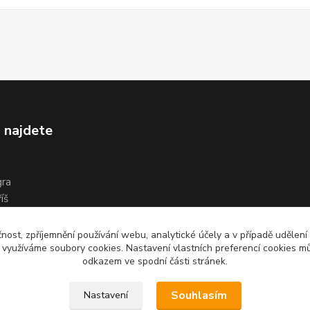
 najdete
gra
íš
čnost, zpříjemnění používání webu, analytické účely a v případě udělení
y využíváme soubory cookies. Nastavení vlastních preferencí cookies mů
odkazem ve spodní části stránek.
Souhlasím
Nastavení