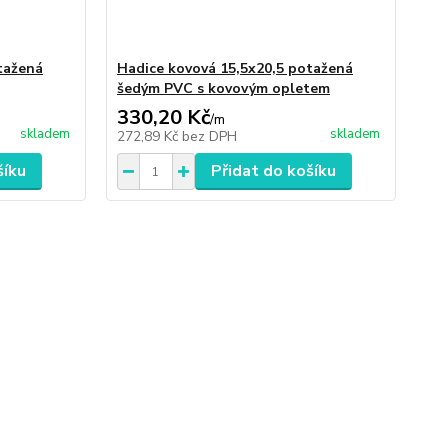
tažená
Hadice kovová 15,5x20,5 potažená
šedým PVC s kovovým opletem
330,20 Kč
/
m
skladem
skladem
272,89 Kč
bez DPH
šíku
Přidat do košíku