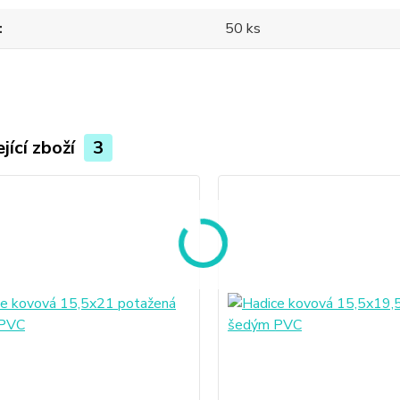
50 ks
jící zboží
3