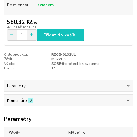
Dostupnost
skladem
580,32 Kč
/
ks
479,61 Kč
bez DPH
Přidat do košíku
Číslo produktu:
REQB-0132UL
Závit:
M32x1,5
Výrobce:
SOBB® protection systems
Hadice:
1“
Parametry
Komentáře
0
Parametry
Závit
M32x1,5