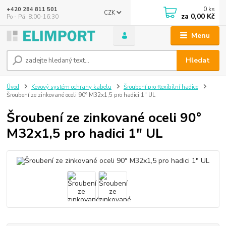
0
ks
+420 284 811 501
CZK
za
0,00 Kč
Po - Pá, 8:00-16:30
Menu
Hledat
Úvod
Kovový systém ochrany kabelu
Šroubení pro flexibilní hadice
Šroubení ze zinkované oceli 90° M32x1,5 pro hadici 1" UL
Šroubení ze zinkované oceli 90°
M32x1,5 pro hadici 1" UL