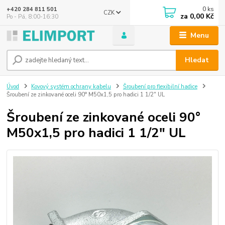
0
ks
+420 284 811 501
CZK
za
0,00 Kč
Po - Pá, 8:00-16:30
Menu
Hledat
Úvod
Kovový systém ochrany kabelu
Šroubení pro flexibilní hadice
Šroubení ze zinkované oceli 90° M50x1,5 pro hadici 1 1/2" UL
Šroubení ze zinkované oceli 90°
M50x1,5 pro hadici 1 1/2" UL