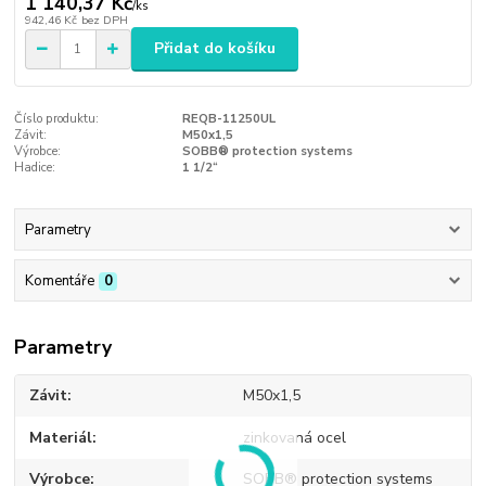
1 140,37 Kč
/
ks
942,46 Kč
bez DPH
Přidat do košíku
Číslo produktu:
REQB-11250UL
Závit:
M50x1,5
Výrobce:
SOBB® protection systems
Hadice:
1 1/2“
Parametry
Komentáře
0
Parametry
Závit
M50x1,5
Materiál
zinkovaná ocel
Výrobce
SOBB® protection systems