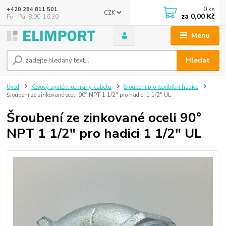
0
ks
+420 284 811 501
CZK
za
0,00 Kč
Po - Pá, 8:00-16:30
Menu
Hledat
Úvod
Kovový systém ochrany kabelu
Šroubení pro flexibilní hadice
Šroubení ze zinkované oceli 90° NPT 1 1/2" pro hadici 1 1/2" UL
Šroubení ze zinkované oceli 90°
NPT 1 1/2" pro hadici 1 1/2" UL