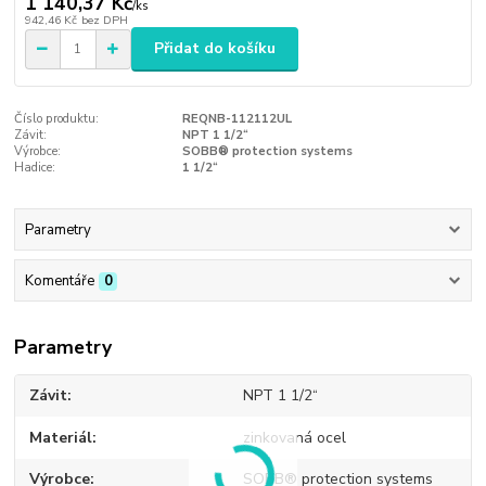
1 140,37 Kč
/
ks
942,46 Kč
bez DPH
Přidat do košíku
Číslo produktu:
REQNB-112112UL
Závit:
NPT 1 1/2“
Výrobce:
SOBB® protection systems
Hadice:
1 1/2“
Parametry
Komentáře
0
Parametry
Závit
NPT 1 1/2“
Materiál
zinkovaná ocel
Výrobce
SOBB® protection systems