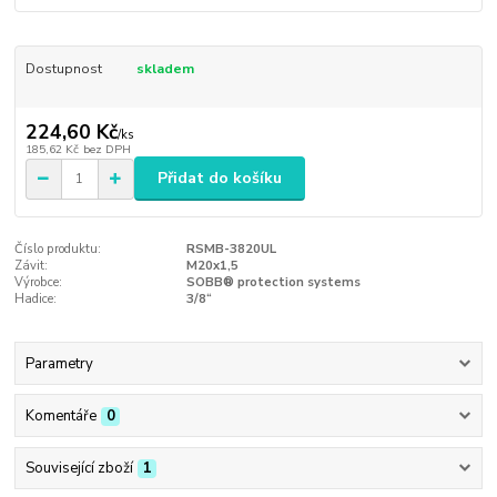
Dostupnost
skladem
224,60 Kč
/
ks
185,62 Kč
bez DPH
Přidat do košíku
Číslo produktu:
RSMB-3820UL
Závit:
M20x1,5
Výrobce:
SOBB® protection systems
Hadice:
3/8“
Parametry
Komentáře
0
Související zboží
1