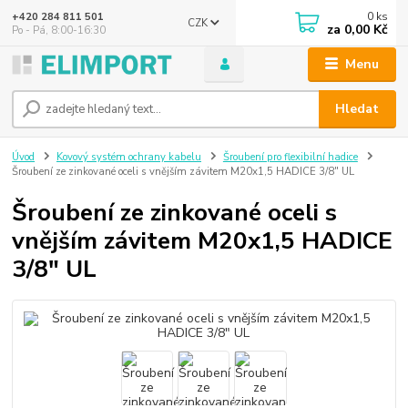
0
ks
+420 284 811 501
CZK
za
0,00 Kč
Po - Pá, 8:00-16:30
Menu
Hledat
Úvod
Kovový systém ochrany kabelu
Šroubení pro flexibilní hadice
Šroubení ze zinkované oceli s vnějším závitem M20x1,5 HADICE 3/8" UL
Šroubení ze zinkované oceli s
vnějším závitem M20x1,5 HADICE
3/8" UL