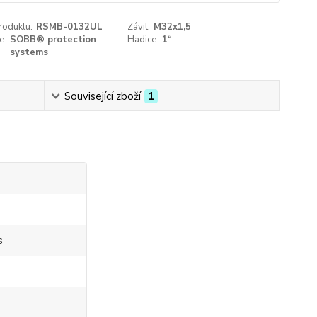
roduktu:
RSMB-0132UL
Závit:
M32x1,5
e:
SOBB® protection
Hadice:
1“
systems
Související zboží
1
s