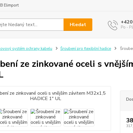
B Elimport
+420
Hledat
Po - P
ovový systém ochrany kabelu
Šroubení pro flexibilní hadice
Šrouben
bení ze zinkované oceli s vněj
L
Dos
38
317