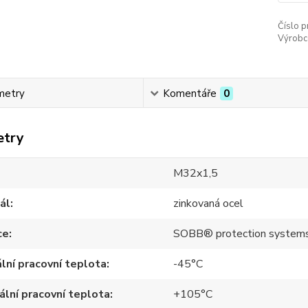
Číslo p
Výrobc
metry
Komentáře
0
etry
M32x1,5
ál
zinkovaná ocel
ce
SOBB® protection system
lní pracovní teplota
-45°C
lní pracovní teplota
+105°C