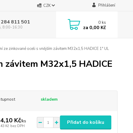
Přihlášení
CZK
 284 811 501
0
ks
za
0,00 Kč
á, 8:00-16:30
í ze zinkované oceli s vnějším závitem M32x1,5 HADICE 1" UL
ším závitem M32x1,5 HADICE
tupnost
skladem
4,10 Kč
/
ks
Přidat do košíku
,43 Kč
bez DPH