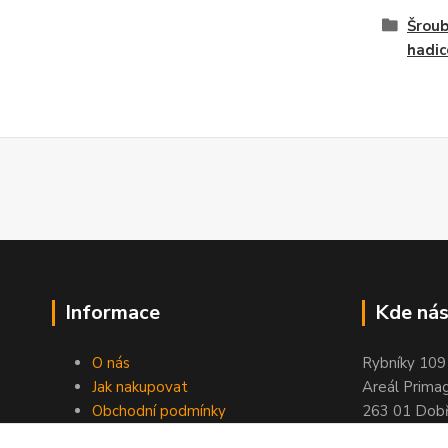
Šroub
hadic
Informace
Kde nás
O nás
Rybníky 109
Jak nakupovat
Areál Prima
Obchodní podmínky
263 01 Dobř
Kontakty