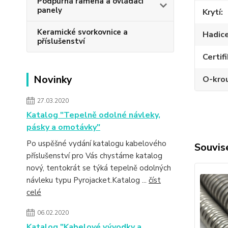
Podpůrná ramena a ovládací
panely
Krytí
Keramické svorkovnice a
Hadic
příslušenství
Certif
Novinky
O-kro
27.03.2020
Katalog "Tepelně odolné návleky,
pásky a omotávky"
Po uspěšné vydání katalogu kabelového
Souvise
příslušenství pro Vás chystáme katalog
nový, tentokrát se týká tepelně odolných
návleku typu Pyrojacket.Katalog ...
číst
celé
06.02.2020
Katalog "Kabelové vývodky a