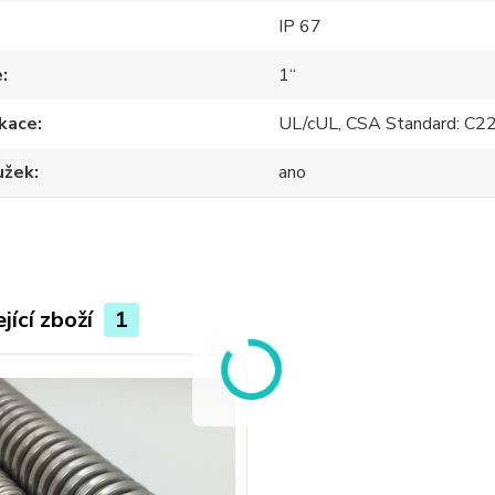
IP 67
e
1“
ikace
UL/cUL, CSA Standard: C22
užek
ano
jící zboží
1