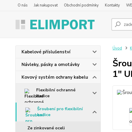
O nás
Jak nakupovat
Obchodní podmínky
Kontakty
WE
Úvod
K
Kabelové příslušenství
Šrou
Návleky, pásky a omotávky
1" U
Kovový systém ochrany kabelu
Flexibilní ochranné
hadice
Šroubení pro flexibilní
hadice
Ze zinkované oceli