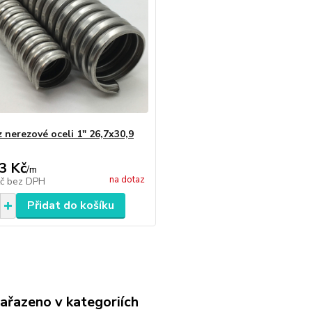
 nerezové oceli 1" 26,7x30,9
3 Kč
/
m
na dotaz
Kč
bez DPH
Přidat do košíku
zařazeno v kategoriích