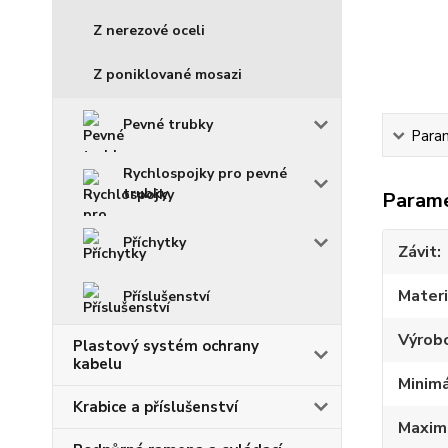
Z nerezové oceli
Z poniklované mosazi
Pevné trubky
Para
Rychlospojky pro pevné
trubky
Param
Příchytky
Závit
Materi
Příslušenství
Výrob
Plastový systém ochrany
kabelu
Minimá
Krabice a příslušenství
Maximá