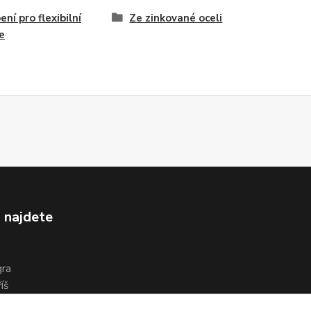
ení pro flexibilní
Ze zinkované oceli
e
 najdete
gra
íš