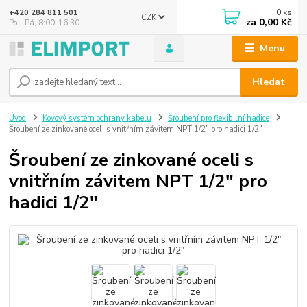
0
ks
+420 284 811 501
CZK
za
0,00 Kč
Po - Pá, 8:00-16:30
Menu
Hledat
Úvod
Kovový systém ochrany kabelu
Šroubení pro flexibilní hadice
Šroubení ze zinkované oceli s vnitřním závitem NPT 1/2" pro hadici 1/2"
Šroubení ze zinkované oceli s
vnitřním závitem NPT 1/2" pro
hadici 1/2"