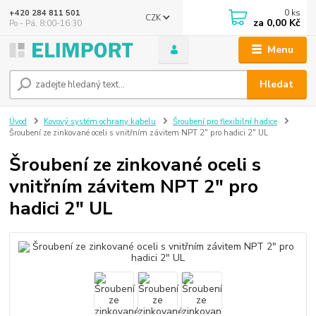
0
ks
+420 284 811 501
CZK
za
0,00 Kč
Po - Pá, 8:00-16:30
Menu
Hledat
Úvod
Kovový systém ochrany kabelu
Šroubení pro flexibilní hadice
Šroubení ze zinkované oceli s vnitřním závitem NPT 2" pro hadici 2" UL
Šroubení ze zinkované oceli s
vnitřním závitem NPT 2" pro
hadici 2" UL