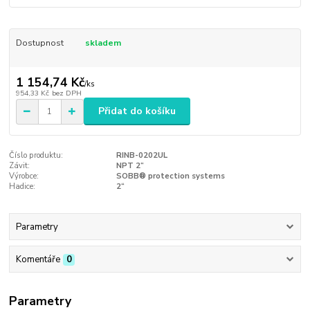
Dostupnost
skladem
1 154,74 Kč
/
ks
954,33 Kč
bez DPH
Přidat do košíku
Číslo produktu:
RINB-0202UL
Závit:
NPT 2“
Výrobce:
SOBB® protection systems
Hadice:
2“
Parametry
Komentáře
0
Parametry