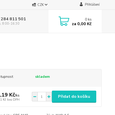
Přihlášení
CZK
 284 811 501
0
ks
za
0,00 Kč
á, 8:00-16:30
tupnost
skladem
,19 Kč
/
ks
Přidat do košíku
21 Kč
bez DPH