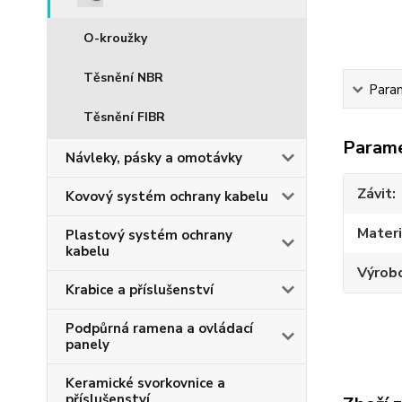
O-kroužky
Těsnění NBR
Para
Těsnění FIBR
Param
Návleky, pásky a omotávky
Závit
Kovový systém ochrany kabelu
Materi
Plastový systém ochrany
kabelu
Výrob
Krabice a příslušenství
Podpůrná ramena a ovládací
panely
Keramické svorkovnice a
příslušenství