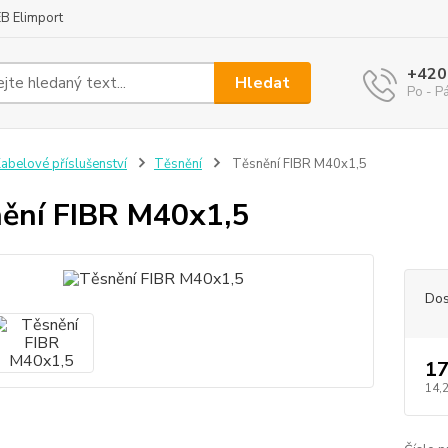
B Elimport
+420
Hledat
Po - P
abelové příslušenství
Těsnění
Těsnění FIBR M40x1,5
ění FIBR M40x1,5
Dos
17
14,