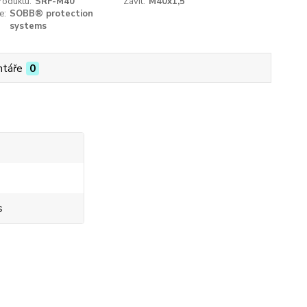
roduktu:
SRF-M40
Závit:
M40x1,5
e:
SOBB® protection
systems
táře
0
s