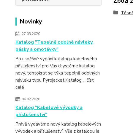
Zboží 
Těsně
Novinky
27.03.2020
Katalog "Tepelně odolné návleky,
pásky a omotávky"
Po uspěšné vydání katalogu kabelového
příslušenství pro Vás chystáme katalog
nový, tentokrát se týká tepelně odolných
návleku typu Pyrojacket.Katalog ...
číst
celé
06.02.2020
Katalog "Kabelové vývodky a
příslušenství"
Právě vydáváme nový katalog kabelových
vývodek a příslušenství. Vše z katalogu je