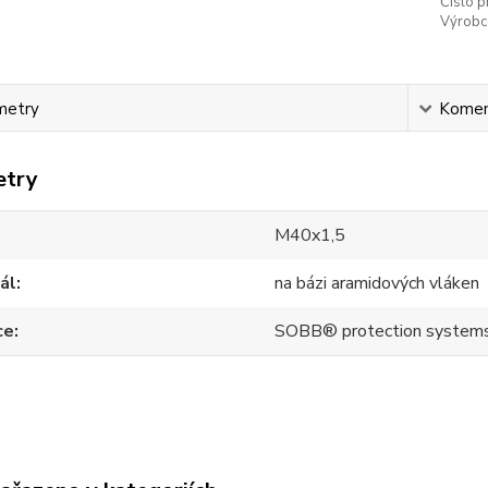
Číslo p
Výrobc
metry
Komen
etry
M40x1,5
ál
na bázi aramidových vláken
ce
SOBB® protection system