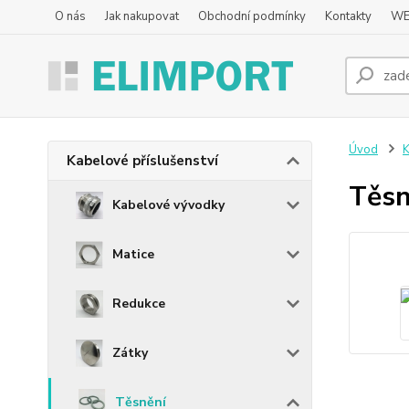
O nás
Jak nakupovat
Obchodní podmínky
Kontakty
WE
Úvod
K
Kabelové příslušenství
Těsn
Kabelové vývodky
Matice
Redukce
Zátky
Těsnění