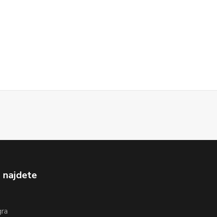
 najdete
gra