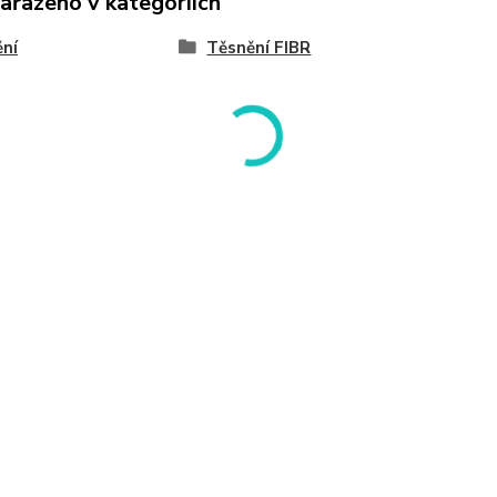
zařazeno v kategoriích
ní
Těsnění FIBR