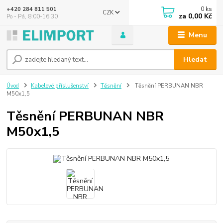
0
ks
+420 284 811 501
CZK
za
0,00 Kč
Po - Pá, 8:00-16:30
Menu
Hledat
Úvod
Kabelové příslušenství
Těsnění
Těsnění PERBUNAN NBR
M50x1,5
Těsnění PERBUNAN NBR
M50x1,5