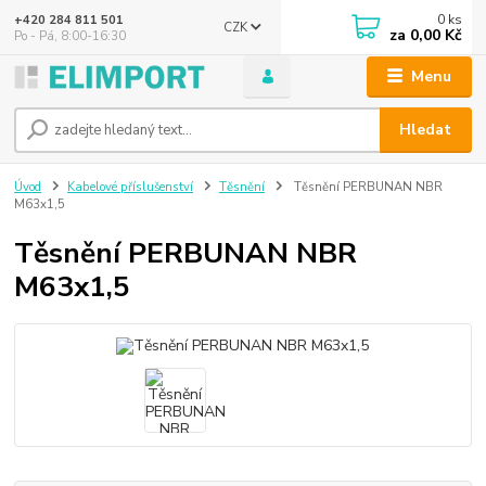
0
ks
+420 284 811 501
CZK
za
0,00 Kč
Po - Pá, 8:00-16:30
Menu
Hledat
Úvod
Kabelové příslušenství
Těsnění
Těsnění PERBUNAN NBR
M63x1,5
Těsnění PERBUNAN NBR
M63x1,5