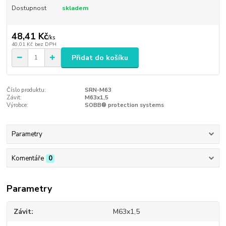
Dostupnost
skladem
48,41 Kč
/
ks
40,01 Kč
bez DPH
Přidat do košíku
Číslo produktu:
SRN-M63
Závit:
M63x1,5
Výrobce:
SOBB® protection systems
Parametry
Komentáře
0
Parametry
Závit
M63x1,5