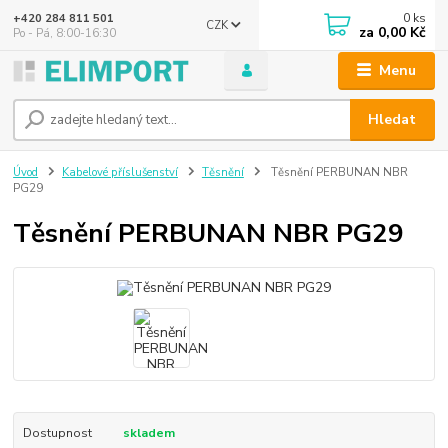
0
ks
+420 284 811 501
CZK
za
0,00 Kč
Po - Pá, 8:00-16:30
Menu
Hledat
Úvod
Kabelové příslušenství
Těsnění
Těsnění PERBUNAN NBR
PG29
Těsnění PERBUNAN NBR PG29
Dostupnost
skladem