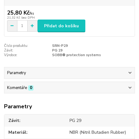
25,80 Kč
/
ks
21,32 Kč
bez DPH
Přidat do košíku
Číslo produktu:
SRN-P29
Závit:
PG 29
Výrobce:
SOBB® protection systems
Parametry
Komentáře
0
Parametry
Závit
PG 29
Materiál
NBR (Nitril Butadien Rubber)