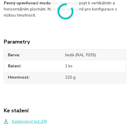
Pevný upevňovací modul
lze snadno připojit k vertikálním a
horizontálním plochám. Navrženo speciálně pro konfigurace s
nízkou hmotností.
Parametry
Barva
šedá (RAL 7035)
Balení
1 ks
Hmotnost
220 g
Ke stažení
Katalogový list_EN