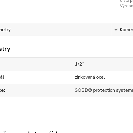
Číslo p
Výrobc
metry
Komen
etry
1/2“
ál
zinkovaná ocel
ce
SOBB® protection system