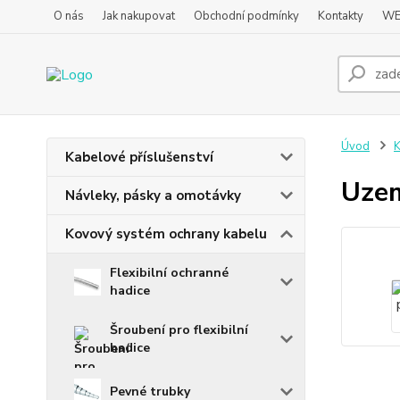
O nás
Jak nakupovat
Obchodní podmínky
Kontakty
WE
Úvod
K
Kabelové příslušenství
Uzem
Návleky, pásky a omotávky
Kovový systém ochrany kabelu
Flexibilní ochranné
hadice
Šroubení pro flexibilní
hadice
Pevné trubky