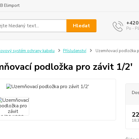
B Elimport
+420
Hledat
Po - P
ovový systém ochrany kabelu
Příslušenství
Uzemňovací podložka pr
ňovací podložka pro závit 1/2'
Dos
22
18,