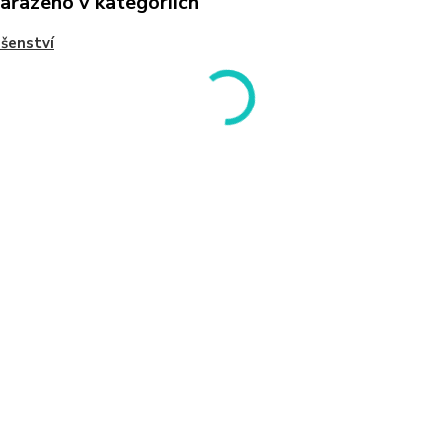
zařazeno v kategoriích
ušenství