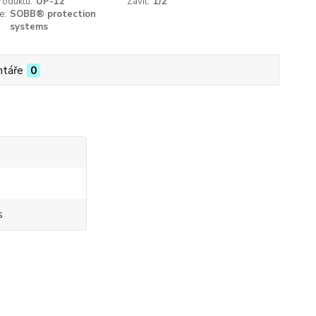
roduktu:
UP-12
Závit:
1/2“
e:
SOBB® protection
systems
táře
0
s