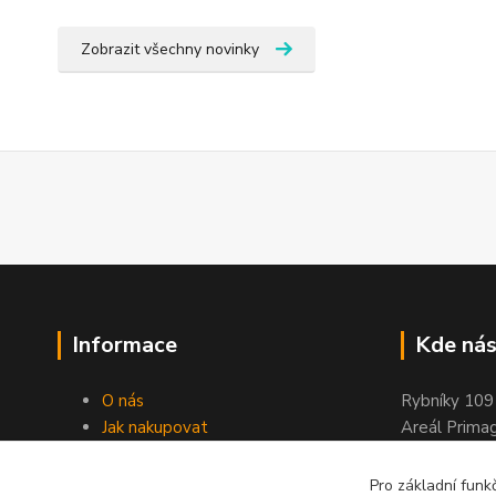
Zobrazit všechny novinky
Informace
Kde nás
O nás
Rybníky 109
Jak nakupovat
Areál Prima
Obchodní podmínky
263 01 Dobř
Kontakty
Pro základní funk