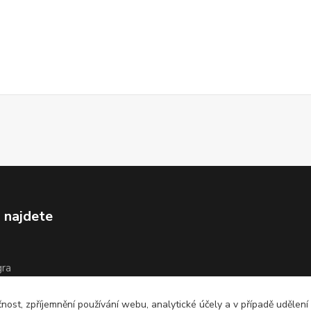
 najdete
gra
íš
čnost, zpříjemnění používání webu, analytické účely a v případě udělení