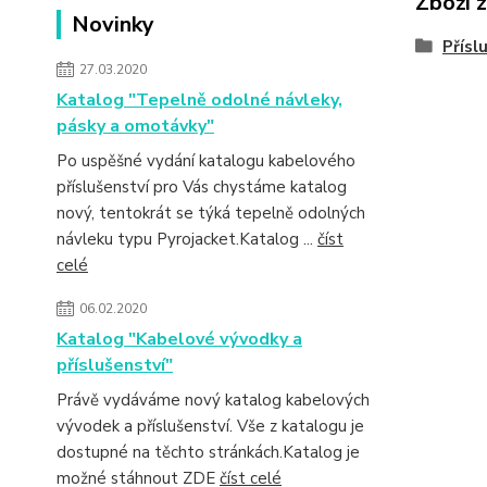
Zboží 
Novinky
Přísl
27.03.2020
Katalog "Tepelně odolné návleky,
pásky a omotávky"
Po uspěšné vydání katalogu kabelového
příslušenství pro Vás chystáme katalog
nový, tentokrát se týká tepelně odolných
návleku typu Pyrojacket.Katalog ...
číst
celé
06.02.2020
Katalog "Kabelové vývodky a
příslušenství"
Právě vydáváme nový katalog kabelových
vývodek a příslušenství. Vše z katalogu je
dostupné na těchto stránkách.Katalog je
možné stáhnout ZDE
číst celé