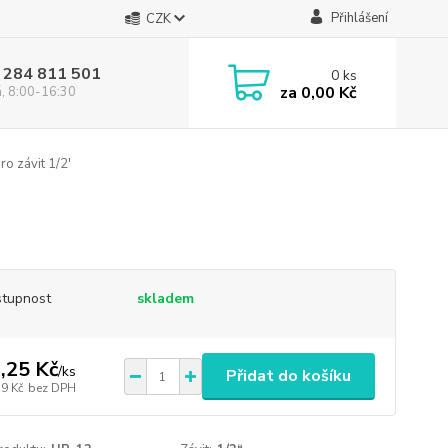
Přihlášení
CZK
 284 811 501
0
ks
za
0,00 Kč
á, 8:00-16:30
o závit 1/2'
tupnost
skladem
,25 Kč
/
ks
Přidat do košíku
39 Kč
bez DPH