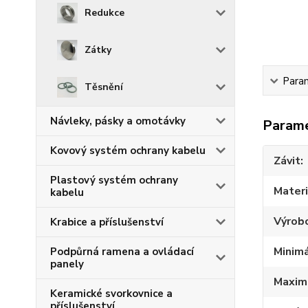
Redukce
Zátky
Para
Těsnění
Návleky, pásky a omotávky
Param
Kovový systém ochrany kabelu
Závit
Plastový systém ochrany
Materi
kabelu
Výrob
Krabice a příslušenství
Minimá
Podpůrná ramena a ovládací
panely
Maximá
Keramické svorkovnice a
příslušenství