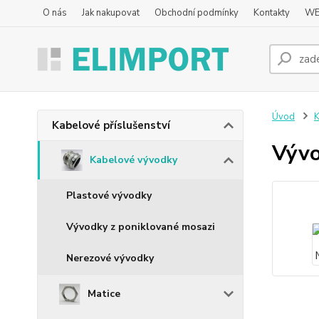
O nás
Jak nakupovat
Obchodní podmínky
Kontakty
WE
Úvod
K
Kabelové příslušenství
Výv
Kabelové vývodky
Plastové vývodky
Vývodky z poniklované mosazi
Nerezové vývodky
Matice