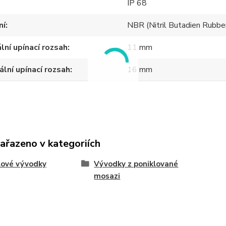
IP 68
ní
NBR (Nitril Butadien Rubbe
lní upínací rozsah
11 mm
lní upínací rozsah
16 mm
zařazeno v kategoriích
lové vývodky
Vývodky z poniklované
mosazi