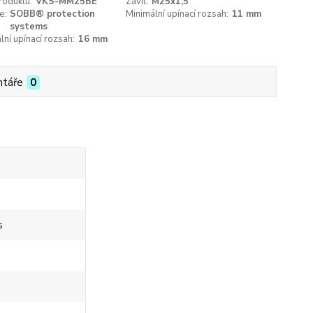
roduktu:
VKS-MM25BE
Závit:
M25x1,5
e:
SOBB® protection
Minimální upínací rozsah:
11 mm
systems
ní upínací rozsah:
16 mm
táře
0
s