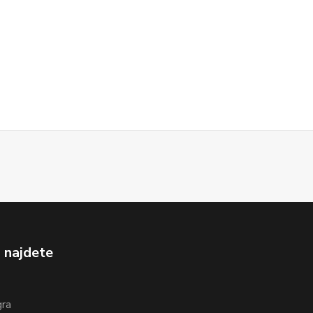
 najdete
gra