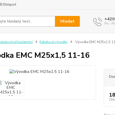
B Elimport
+420
Hledat
Po - P
abelové příslušenství
Kabelové vývodky
Vývodka EMC M25x1,5 1
odka EMC M25x1,5 11-16
Dos
18
156