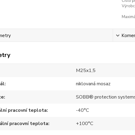
Číslo p
Výrobc
Maximál
metry
Komen
etry
M25x1,5
ál
niklovaná mosaz
ce
SOBB® protection system
lní pracovní teplota
-40°C
lní pracovní teplota
+100°C