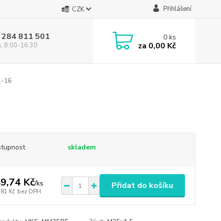
Přihlášení
CZK
 284 811 501
0
ks
za
0,00 Kč
á, 8:00-16:30
1-16
tupnost
skladem
9,74 Kč
/
ks
Přidat do košíku
,81 Kč
bez DPH