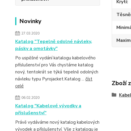
Krytí
Těsně
Novinky
Minimá
27.03.2020
Maximá
Katalog "Tepelně odolné návleky,
pásky a omotávky"
Po uspěšné vydání katalogu kabelového
příslušenství pro Vás chystáme katalog
nový, tentokrát se týká tepelně odolných
návleku typu Pyrojacket.Katalog ...
číst
Zboží 
celé
Kabe
06.02.2020
Katalog "Kabelové vývodky a
příslušenství"
Právě vydáváme nový katalog kabelových
vývodek a příslušenství. Vše z katalogu je