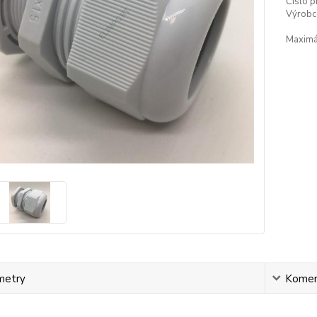
Číslo p
Výrobc
Maximál
metry
Komen