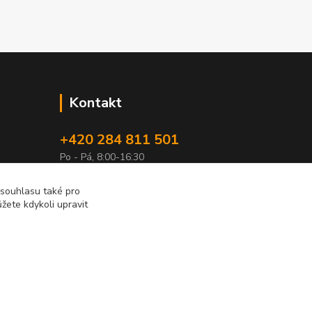
Kontakt
+420 284 811 501
Po - Pá, 8:00-16:30
obchod@elimport.cz
 souhlasu také pro
žete kdykoli upravit
Vytvořeno na
Eshop-rychle.cz