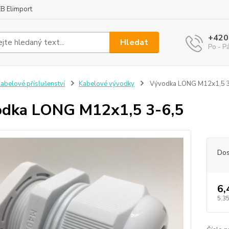
B Elimport
+420
Hledat
Po - P
abelové příslušenství
Kabelové vývodky
Vývodka LONG M12x1,5 3
dka LONG M12x1,5 3-6,5
Dos
6,
5,35