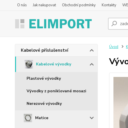
O nás
Jak nakupovat
Obchodní podmínky
Kontakty
WE
Úvod
K
Kabelové příslušenství
Vývo
Kabelové vývodky
Plastové vývodky
Vývodky z poniklované mosazi
Nerezové vývodky
Matice