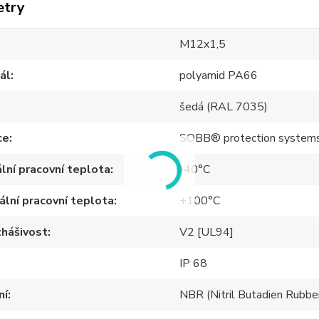
etry
M12x1,5
ál
polyamid PA66
šedá (RAL 7035)
ce
SOBB® protection system
lní pracovní teplota
-40°C
lní pracovní teplota
+100°C
hášivost
V2 [UL94]
IP 68
ní
NBR (Nitril Butadien Rubbe