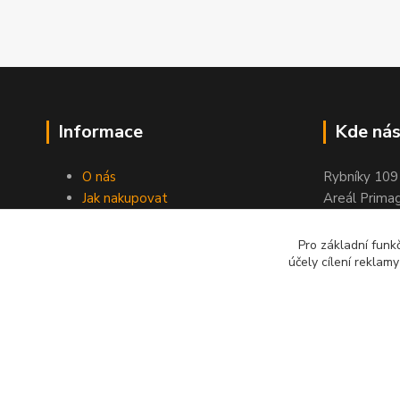
Informace
Kde nás
O nás
Rybníky 109
Jak nakupovat
Areál Prima
Obchodní podmínky
263 01 Dobř
Kontakty
Pro základní funk
Stránky ELIMPORT
účely cílení reklam