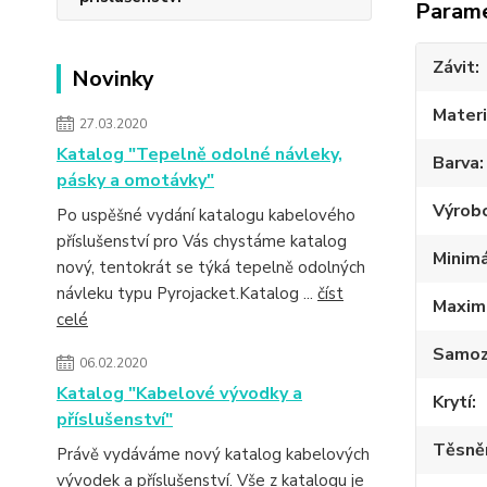
Param
Závit
Novinky
Materi
27.03.2020
Katalog "Tepelně odolné návleky,
Barva
pásky a omotávky"
Výrob
Po uspěšné vydání katalogu kabelového
příslušenství pro Vás chystáme katalog
Minimá
nový, tentokrát se týká tepelně odolných
návleku typu Pyrojacket.Katalog ...
číst
Maximá
celé
Samoz
06.02.2020
Katalog "Kabelové vývodky a
Krytí
příslušenství"
Těsně
Právě vydáváme nový katalog kabelových
vývodek a příslušenství. Vše z katalogu je