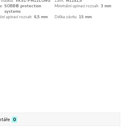
roduktu:
VKS1-PM12LONG
Závit:
M12x1,5
e:
SOBB® protection
Minimální upínací rozsah:
3 mm
systems
ní upínací rozsah:
6,5 mm
Délka závitu:
15 mm
táře
0