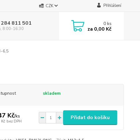
Přihlášení
CZK
 284 811 501
0
ks
za
0,00 Kč
á, 8:00-16:30
-6,5
tupnost
skladem
47 Kč
/
ks
Přidat do košíku
 Kč
bez DPH