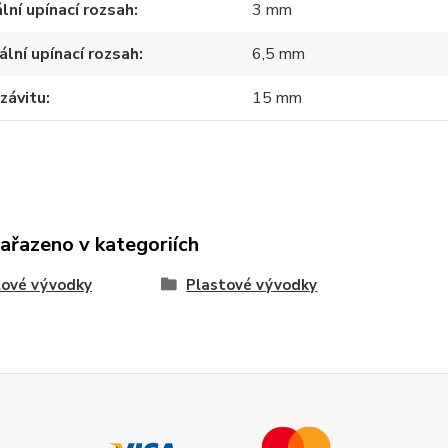
lní upínací rozsah
3 mm
lní upínací rozsah
6,5 mm
závitu
15 mm
zařazeno v kategoriích
lové vývodky
Plastové vývodky