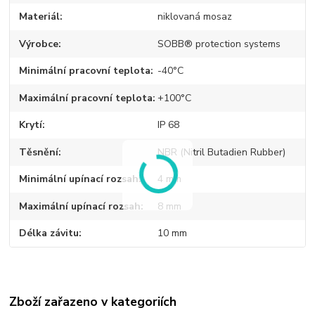
Materiál
niklovaná mosaz
Výrobce
SOBB® protection systems
Minimální pracovní teplota
-40°C
Maximální pracovní teplota
+100°C
Krytí
IP 68
Těsnění
NBR (Nitril Butadien Rubber)
Minimální upínací rozsah
4 mm
Maximální upínací rozsah
8 mm
Délka závitu
10 mm
Zboží zařazeno v kategoriích