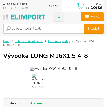
0
ks
+420 284 811 501
CZK
za
0,00 Kč
Po - Pá, 8:00-16:30
Menu
Hledat
Úvod
Kabelové příslušenství
Kabelové vývodky
Vývodka LONG
M16X1,5 4-8
Vývodka LONG M16X1,5 4-8
Dostupnost
skladem