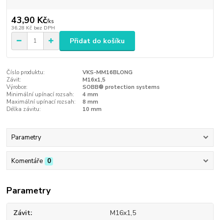
43,90 Kč
/
ks
36,28 Kč
bez DPH
Přidat do košíku
Číslo produktu:
VKS-MM16BLONG
Závit:
M16x1,5
Výrobce:
SOBB® protection systems
Minimální upínací rozsah:
4 mm
Maximální upínací rozsah:
8 mm
Délka závitu:
10 mm
Parametry
Komentáře
0
Parametry
Závit
M16x1,5