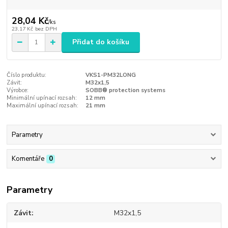
28,04 Kč
/
ks
23,17 Kč
bez DPH
Přidat do košíku
Číslo produktu:
VKS1-PM32LONG
Závit:
M32x1,5
Výrobce:
SOBB® protection systems
Minimální upínací rozsah:
12 mm
Maximální upínací rozsah:
21 mm
Parametry
Komentáře
0
Parametry
Závit
M32x1,5