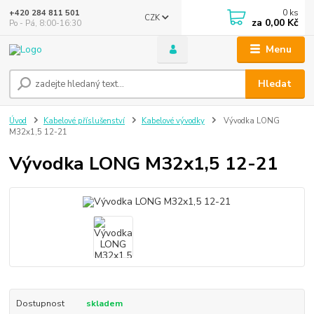
0
ks
+420 284 811 501
CZK
za
0,00 Kč
Po - Pá, 8:00-16:30
Menu
Hledat
Úvod
Kabelové příslušenství
Kabelové vývodky
Vývodka LONG
M32x1,5 12-21
Vývodka LONG M32x1,5 12-21
Dostupnost
skladem