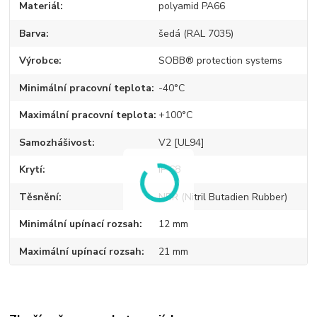
Materiál
polyamid PA66
Barva
šedá (RAL 7035)
Výrobce
SOBB® protection systems
Minimální pracovní teplota
-40°C
Maximální pracovní teplota
+100°C
Samozhášivost
V2 [UL94]
Krytí
IP 68
Těsnění
NBR (Nitril Butadien Rubber)
Minimální upínací rozsah
12 mm
Maximální upínací rozsah
21 mm