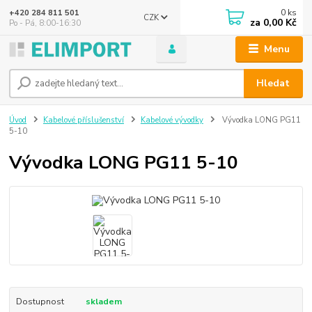
0
ks
+420 284 811 501
CZK
za
0,00 Kč
Po - Pá, 8:00-16:30
Menu
Hledat
Úvod
Kabelové příslušenství
Kabelové vývodky
Vývodka LONG PG11
5-10
Vývodka LONG PG11 5-10
Dostupnost
skladem