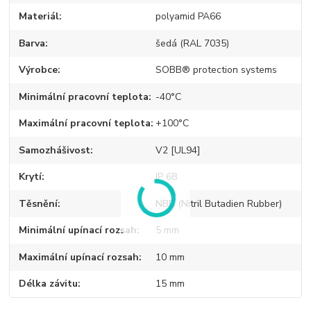
Materiál
polyamid PA66
Barva
šedá (RAL 7035)
Výrobce
SOBB® protection systems
Minimální pracovní teplota
-40°C
Maximální pracovní teplota
+100°C
Samozhášivost
V2 [UL94]
Krytí
IP 68
Těsnění
NBR (Nitril Butadien Rubber)
Minimální upínací rozsah
5 mm
Maximální upínací rozsah
10 mm
Délka závitu
15 mm