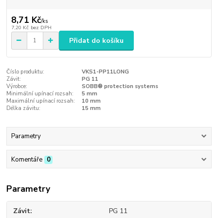
8,71 Kč
/
ks
7,20 Kč
bez DPH
Přidat do košíku
Číslo produktu:
VKS1-PP11LONG
Závit:
PG 11
Výrobce:
SOBB® protection systems
Minimální upínací rozsah:
5 mm
Maximální upínací rozsah:
10 mm
Délka závitu:
15 mm
Parametry
Komentáře
0
Parametry
Závit
PG 11