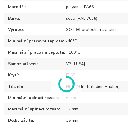
Materiál
polyamid PA66
Barva
šedá (RAL 7035)
Výrobce
SOBB® protection systems
Minimální pracovní teplota
-40°C
Maximální pracovní teplota
+100°C
Samozhášivost
V2 [UL94]
Krytí
IP 68
Těsnění
NBR (Nitril Butadien Rubber)
Minimální upínací rozsah
6 mm
Maximální upínací rozsah
12 mm
Délka závitu
15 mm