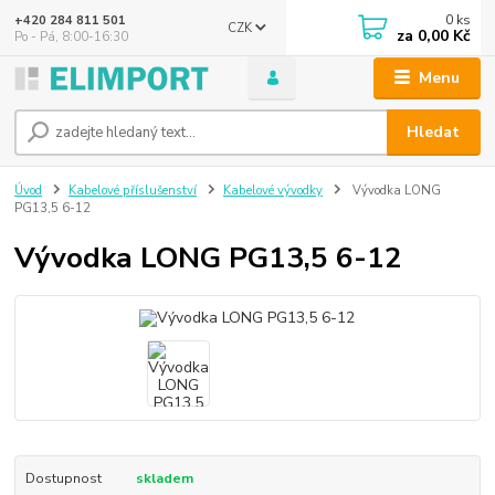
0
ks
+420 284 811 501
CZK
za
0,00 Kč
Po - Pá, 8:00-16:30
Menu
Hledat
Úvod
Kabelové příslušenství
Kabelové vývodky
Vývodka LONG
PG13,5 6-12
Vývodka LONG PG13,5 6-12
Dostupnost
skladem