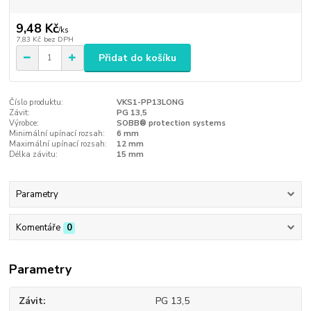
9,48 Kč
/
ks
7,83 Kč
bez DPH
Přidat do košíku
Číslo produktu:
VKS1-PP13LONG
Závit:
PG 13,5
Výrobce:
SOBB® protection systems
Minimální upínací rozsah:
6 mm
Maximální upínací rozsah:
12 mm
Délka závitu:
15 mm
Parametry
Komentáře
0
Parametry
Závit
PG 13,5