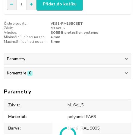
Přidat do košíku
Číslo produktu:
VKS1-PM16BCSET
Závit:
M16x1,5
Výrobce:
SOBB® protection systems
Minimální upínací rozsah:
4 mm
Maximální upínací rozsah:
8 mm
Parametry
Komentáře
0
Parametry
Závit
M16x1,5
Materiál
polyamid PA66
Barva
černá (RAL 9005)