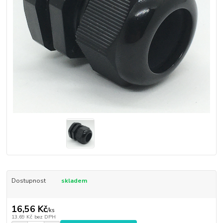
Dostupnost
skladem
16,56 Kč
/
ks
13,69 Kč
bez DPH