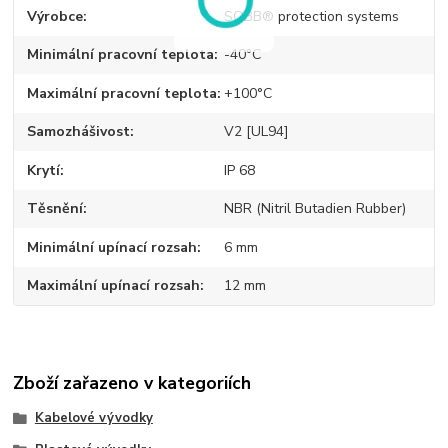
Výrobce
SOBB® protection systems
Minimální pracovní teplota
-40°C
Maximální pracovní teplota
+100°C
Samozhášivost
V2 [UL94]
Krytí
IP 68
Těsnění
NBR (Nitril Butadien Rubber)
Minimální upínací rozsah
6 mm
Maximální upínací rozsah
12 mm
Zboží zařazeno v kategoriích
Kabelové vývodky