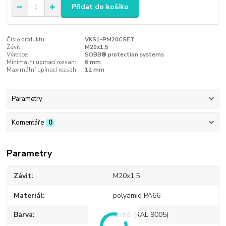
Přidat do košíku
Číslo produktu:
VKS1-PM20CSET
Závit:
M20x1,5
Výrobce:
SOBB® protection systems
Minimální upínací rozsah:
6 mm
Maximální upínací rozsah:
12 mm
Parametry
Komentáře
0
Parametry
Závit
M20x1,5
Materiál
polyamid PA66
Barva
černá (RAL 9005)