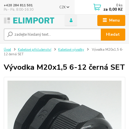
0
ks
+420 284 811 501
CZK
za
0,00 Kč
Po - Pá, 8:00-16:30
Menu
Hledat
Úvod
Kabelové příslušenství
Kabelové vývodky
Vývodka M20x1,5 6-
12 černá SET
Vývodka M20x1,5 6-12 černá SET