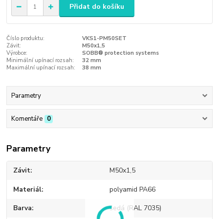
Přidat do košíku
Číslo produktu:
VKS1-PM50SET
Závit:
M50x1,5
Výrobce:
SOBB® protection systems
Minimální upínací rozsah:
32 mm
Maximální upínací rozsah:
38 mm
Parametry
Komentáře
0
Parametry
Závit
M50x1,5
Materiál
polyamid PA66
Barva
šedá (RAL 7035)