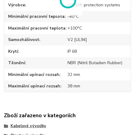
Výrobce
SOBB® protection systems
Minimální pracovní teplota
-40°C
Maximální pracovní teplota
+100°C
Samozhášivost
V2 [UL94]
Krytí
IP 68
Těsnění
NBR (Nitril Butadien Rubber)
Minimální upínací rozsah
32 mm
Maximální upínací rozsah
38 mm
Zboží zařazeno v kategoriích
Kabelové vývodky