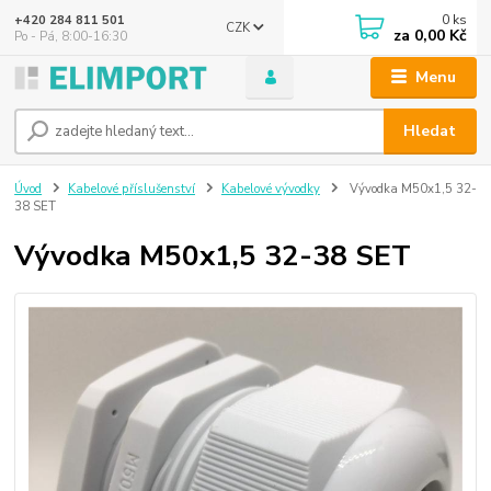
0
ks
+420 284 811 501
CZK
za
0,00 Kč
Po - Pá, 8:00-16:30
Menu
Hledat
Úvod
Kabelové příslušenství
Kabelové vývodky
Vývodka M50x1,5 32-
38 SET
Vývodka M50x1,5 32-38 SET