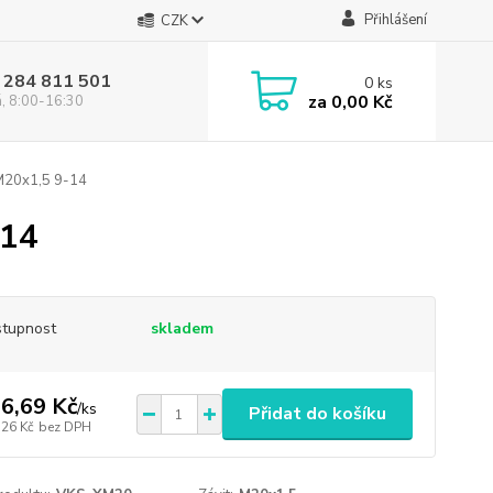
Přihlášení
CZK
 284 811 501
0
ks
za
0,00 Kč
á, 8:00-16:30
M20x1,5 9-14
-14
tupnost
skladem
6,69 Kč
/
ks
Přidat do košíku
,26 Kč
bez DPH