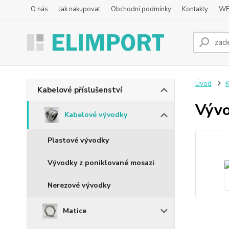
O nás
Jak nakupovat
Obchodní podmínky
Kontakty
WE
Úvod
K
Kabelové příslušenství
Vývo
Kabelové vývodky
Plastové vývodky
Vývodky z poniklované mosazi
Nerezové vývodky
Matice