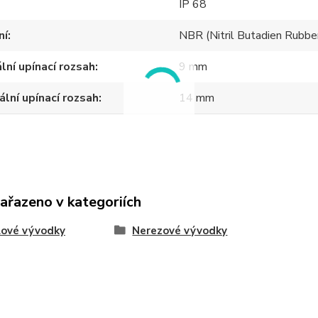
IP 68
ní
NBR (Nitril Butadien Rubbe
lní upínací rozsah
9 mm
lní upínací rozsah
14 mm
zařazeno v kategoriích
lové vývodky
Nerezové vývodky