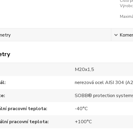
Číslo p
Výrobc
Maximál
metry
Komen
etry
M20x1,5
ál
nerezová ocel AISI 304 (A2
ce
SOBB® protection system
lní pracovní teplota
-40°C
lní pracovní teplota
+100°C