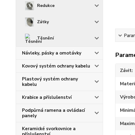
Redukce
Zátky
Para
Těsnění
Návleky, pásky a omotávky
Param
Kovový systém ochrany kabelu
Závit
Plastový systém ochrany
Materi
kabelu
Výrob
Krabice a příslušenství
Minimá
Podpůrná ramena a ovládací
panely
Maximá
Keramické svorkovnice a
příslušenství