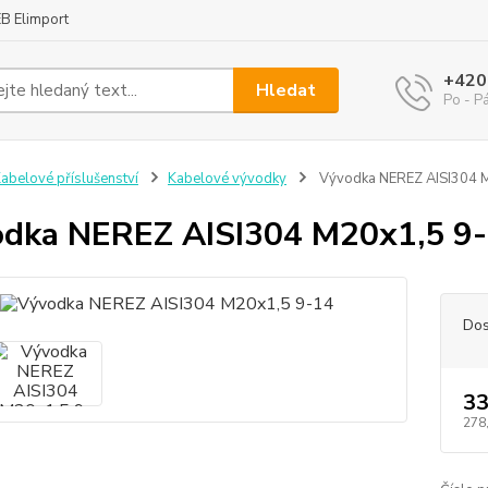
B Elimport
+420
Hledat
Po - P
abelové příslušenství
Kabelové vývodky
Vývodka NEREZ AISI304 
dka NEREZ AISI304 M20x1,5 9
Dos
33
278