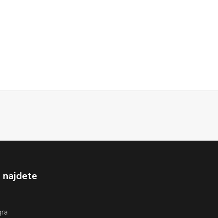
 najdete
gra