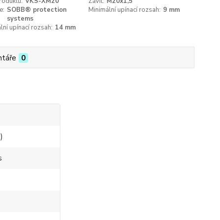
roduktu:
VKS-XM20
Závit:
M20x1,5
e:
SOBB® protection
Minimální upínací rozsah:
9 mm
systems
ní upínací rozsah:
14 mm
táře
0
)
s