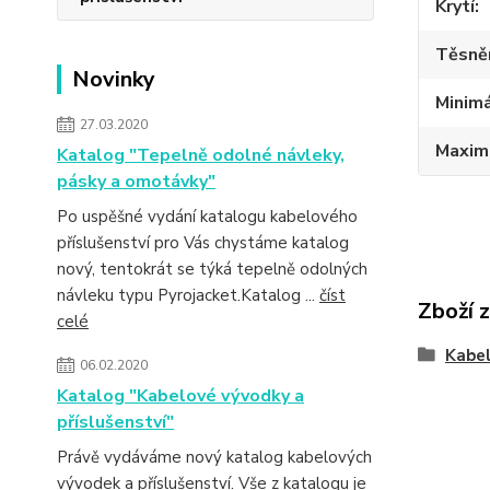
Krytí
Těsně
Novinky
Minimá
27.03.2020
Maximá
Katalog "Tepelně odolné návleky,
pásky a omotávky"
Po uspěšné vydání katalogu kabelového
příslušenství pro Vás chystáme katalog
nový, tentokrát se týká tepelně odolných
návleku typu Pyrojacket.Katalog ...
číst
Zboží 
celé
Kabe
06.02.2020
Katalog "Kabelové vývodky a
příslušenství"
Právě vydáváme nový katalog kabelových
vývodek a příslušenství. Vše z katalogu je