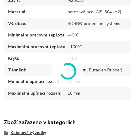
Závit
M25x1,5
Materiál
nerezová ocel AISI 304 (A2)
Výrobce
SOBB® protection systems
Minimální pracovní teplota
-40°C
Maximální pracovní teplota
+100°C
Krytí
IP 68
Těsnění
NBR (Nitril Butadien Rubber)
Minimální upínací rozsah
12 mm
Maximální upínací rozsah
16 mm
Zboží zařazeno v kategoriích
Kabelové vývodky