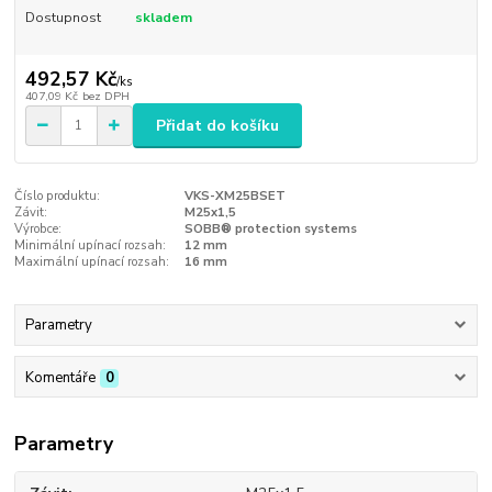
Dostupnost
skladem
492,57 Kč
/
ks
407,09 Kč
bez DPH
Přidat do košíku
Číslo produktu:
VKS-XM25BSET
Závit:
M25x1,5
Výrobce:
SOBB® protection systems
Minimální upínací rozsah:
12 mm
Maximální upínací rozsah:
16 mm
Parametry
Komentáře
0
Parametry