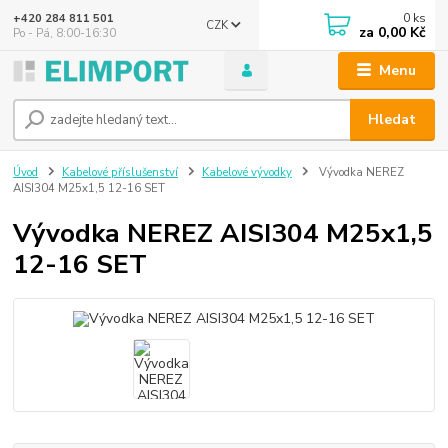
0
ks
+420 284 811 501
CZK
za
0,00 Kč
Po - Pá, 8:00-16:30
Menu
Hledat
Úvod
Kabelové příslušenství
Kabelové vývodky
Vývodka NEREZ
AISI304 M25x1,5 12-16 SET
Vývodka NEREZ AISI304 M25x1,5
12-16 SET