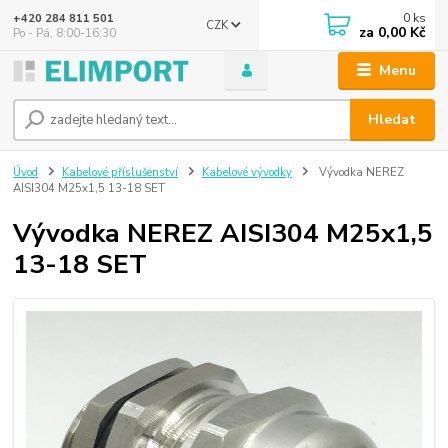
0
ks
+420 284 811 501
CZK
za
0,00 Kč
Po - Pá, 8:00-16:30
Menu
Hledat
Úvod
Kabelové příslušenství
Kabelové vývodky
Vývodka NEREZ
AISI304 M25x1,5 13-18 SET
Vývodka NEREZ AISI304 M25x1,5
13-18 SET