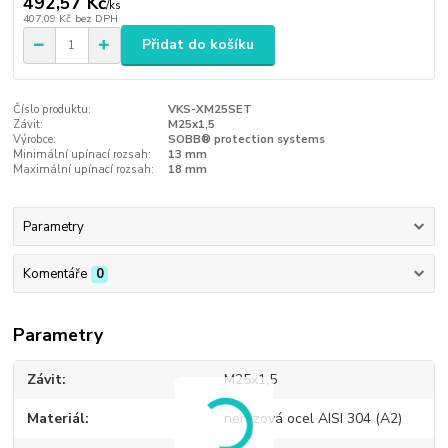
492,57 Kč
/
ks
407,09 Kč
bez DPH
Přidat do košíku
Číslo produktu:
VKS-XM25SET
Závit:
M25x1,5
Výrobce:
SOBB® protection systems
Minimální upínací rozsah:
13 mm
Maximální upínací rozsah:
18 mm
Parametry
Komentáře
0
Parametry
Závit
M25x1,5
Materiál
nerezová ocel AISI 304 (A2)