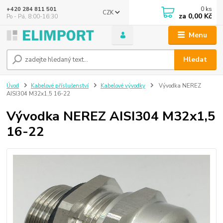
0
ks
+420 284 811 501
CZK
za
0,00 Kč
Po - Pá, 8:00-16:30
Menu
Hledat
Úvod
Kabelové příslušenství
Kabelové vývodky
Vývodka NEREZ
AISI304 M32x1,5 16-22
Vývodka NEREZ AISI304 M32x1,5
16-22