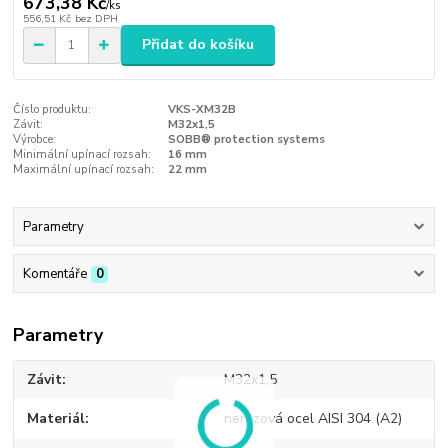
673,38 Kč
/
ks
556,51 Kč
bez DPH
Přidat do košíku
Číslo produktu:
VKS-XM32B
Závit:
M32x1,5
Výrobce:
SOBB® protection systems
Minimální upínací rozsah:
16 mm
Maximální upínací rozsah:
22 mm
Parametry
Komentáře
0
Parametry
Závit
M32x1,5
Materiál
nerezová ocel AISI 304 (A2)