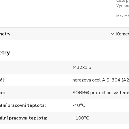
Číslo p
Výrobc
Maximál
metry
Komen
etry
M32x1,5
ál
nerezová ocel AISI 304 (A2
ce
SOBB® protection system
lní pracovní teplota
-40°C
lní pracovní teplota
+100°C