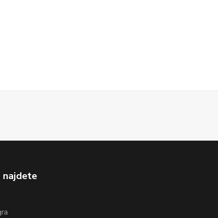
 najdete
gra