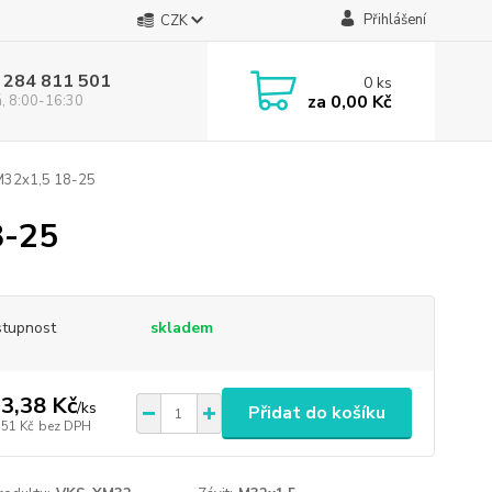
Přihlášení
CZK
 284 811 501
0
ks
za
0,00 Kč
á, 8:00-16:30
M32x1,5 18-25
8-25
tupnost
skladem
3,38 Kč
/
ks
Přidat do košíku
,51 Kč
bez DPH