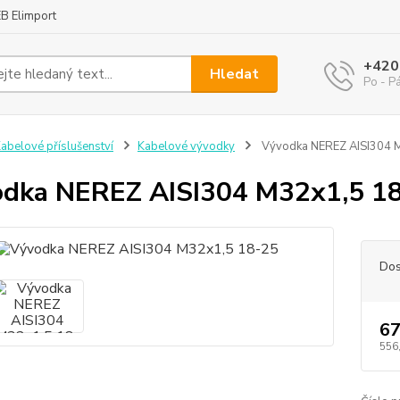
B Elimport
+420
Hledat
Po - P
abelové příslušenství
Kabelové vývodky
Vývodka NEREZ AISI304 
dka NEREZ AISI304 M32x1,5 1
Dos
67
556