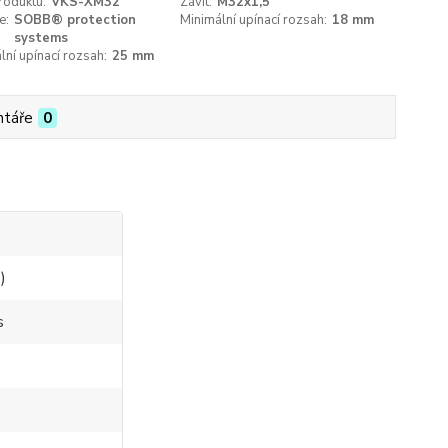
roduktu:
VKS-XM32
Závit:
M32x1,5
e:
SOBB® protection
Minimální upínací rozsah:
18 mm
systems
ní upínací rozsah:
25 mm
táře
0
)
s