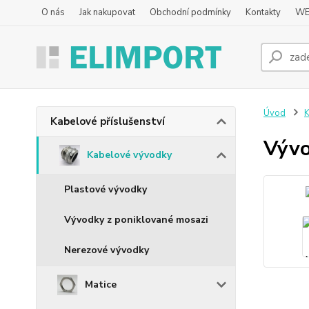
O nás
Jak nakupovat
Obchodní podmínky
Kontakty
WE
Úvod
K
Kabelové příslušenství
Vývo
Kabelové vývodky
Plastové vývodky
Vývodky z poniklované mosazi
Nerezové vývodky
Matice