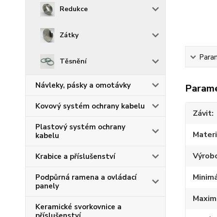
Redukce
Zátky
Para
Těsnění
Návleky, pásky a omotávky
Param
Kovový systém ochrany kabelu
Závit
Plastový systém ochrany
Materi
kabelu
Výrob
Krabice a příslušenství
Minimá
Podpůrná ramena a ovládací
panely
Maximá
Keramické svorkovnice a
příslušenství