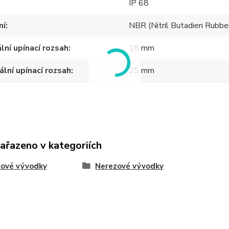
IP 68
ní
NBR (Nitril Butadien Rubbe
lní upínací rozsah
18 mm
lní upínací rozsah
25 mm
zařazeno v kategoriích
lové vývodky
Nerezové vývodky