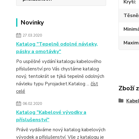
Krytí
Těsně
Novinky
Minimá
27.03.2020
Maximá
Katalog "Tepelně odolné návleky,
pásky a omotávky"
Po uspěšné vydání katalogu kabelového
příslušenství pro Vás chystáme katalog
nový, tentokrát se týká tepelně odolných
návleku typu Pyrojacket.Katalog ...
číst
Zboží 
celé
Kabe
06.02.2020
Katalog "Kabelové vývodky a
příslušenství"
Právě vydáváme nový katalog kabelových
vývodek a příslušenství. Vše z katalogu je