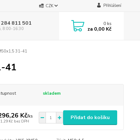
Přihlášení
CZK
 284 811 501
0
ks
za
0,00 Kč
á, 8:00-16:30
M50x1,5 31-41
1-41
tupnost
skladem
296,26 Kč
/
ks
Přidat do košíku
71,29 Kč
bez DPH