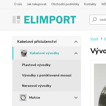
O nás
Jak nakupovat
Obchodní podmínky
Kontakty
WE
Úvod
K
Kabelové příslušenství
Vývo
Kabelové vývodky
Plastové vývodky
Vývodky z poniklované mosazi
Nerezové vývodky
Matice