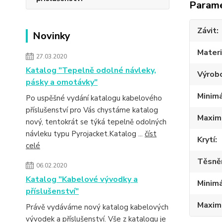
Param
Závit
Novinky
Materi
27.03.2020
Katalog "Tepelně odolné návleky,
Výrob
pásky a omotávky"
Minimá
Po uspěšné vydání katalogu kabelového
příslušenství pro Vás chystáme katalog
Maximá
nový, tentokrát se týká tepelně odolných
návleku typu Pyrojacket.Katalog ...
číst
Krytí
celé
Těsně
06.02.2020
Katalog "Kabelové vývodky a
Minimá
příslušenství"
Maximá
Právě vydáváme nový katalog kabelových
vývodek a příslušenství. Vše z katalogu je