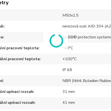
etry
M50x1,5
ál
nerezová ocel AISI 304 (A2
ce
SOBB® protection system
lní pracovní teplota
-40°C
lní pracovní teplota
+100°C
IP 68
ní
NBR (Nitril Butadien Rubbe
lní upínací rozsah
31 mm
lní upínací rozsah
41 mm