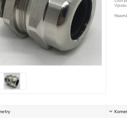
Číslo p
Výrobc
Maximál
metry
Komen