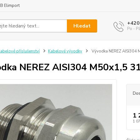
B Elimport
+420
Hledat
Po - P
abelové příslušenství
Kabelové vývodky
Vývodka NEREZ AISI304 
dka NEREZ AISI304 M50x1,5 3
Dos
1 
1 0