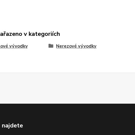
zařazeno v kategoriích
lové vývodky
Nerezové vývodky
 najdete