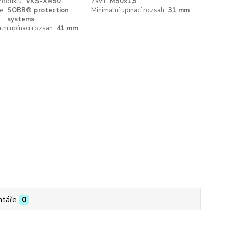
roduktu:
VKS-XM50
Závit:
M50x1,5
e:
SOBB® protection
Minimální upínací rozsah:
31 mm
systems
ní upínací rozsah:
41 mm
táře
0