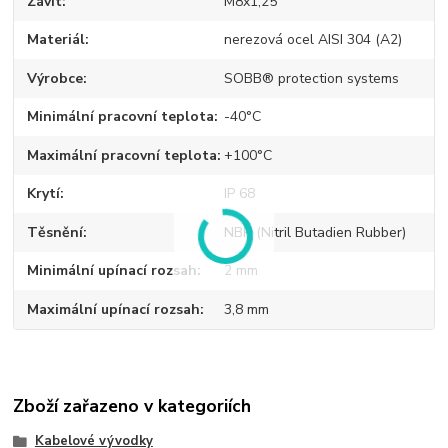
Závit
M8x1,25
Materiál
nerezová ocel AISI 304 (A2)
Výrobce
SOBB® protection systems
Minimální pracovní teplota
-40°C
Maximální pracovní teplota
+100°C
Krytí
IP 68
Těsnění
NBR (Nitril Butadien Rubber)
Minimální upínací rozsah
2 mm
Maximální upínací rozsah
3,8 mm
Zboží zařazeno v kategoriích
Kabelové vývodky