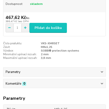
Dostupnost
skladem
467,62 Kč
/
ks
386,47 Kč
bez DPH
Přidat do košíku
Číslo produktu:
VKS-XM8SET
Závit:
M8x1,25
Výrobce:
SOBB® protection systems
Minimální upínací rozsah:
2 mm
Maximální upínací rozsah:
3,8 mm
Parametry
Komentáře
0
Parametry