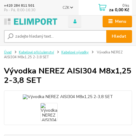
0
ks
+420 284 811 501
CZK
za
0,00 Kč
Po - Pá, 8:00-16:30
Menu
Hledat
Úvod
Kabelové příslušenství
Kabelové vývodky
Vývodka NEREZ
AISI304 M8x1,25 2-3,8 SET
Vývodka NEREZ AISI304 M8x1,25
2-3,8 SET