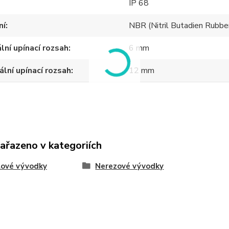
IP 68
ní
NBR (Nitril Butadien Rubbe
lní upínací rozsah
6 mm
lní upínací rozsah
12 mm
zařazeno v kategoriích
lové vývodky
Nerezové vývodky