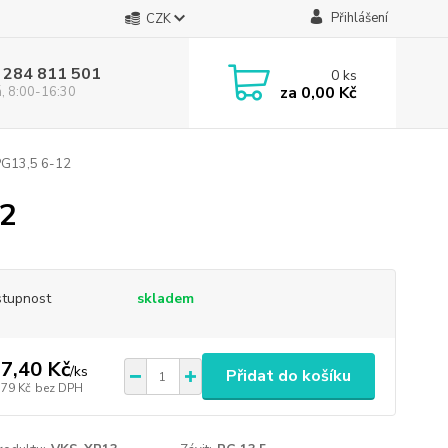
Přihlášení
CZK
 284 811 501
0
ks
za
0,00 Kč
á, 8:00-16:30
PG13,5 6-12
12
tupnost
skladem
7,40 Kč
/
ks
Přidat do košíku
,79 Kč
bez DPH