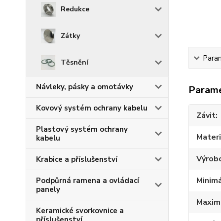
Redukce
Zátky
Para
Těsnění
Návleky, pásky a omotávky
Param
Kovový systém ochrany kabelu
Závit
Plastový systém ochrany
Materi
kabelu
Výrob
Krabice a příslušenství
Minimá
Podpůrná ramena a ovládací
panely
Maximá
Keramické svorkovnice a
příslušenství