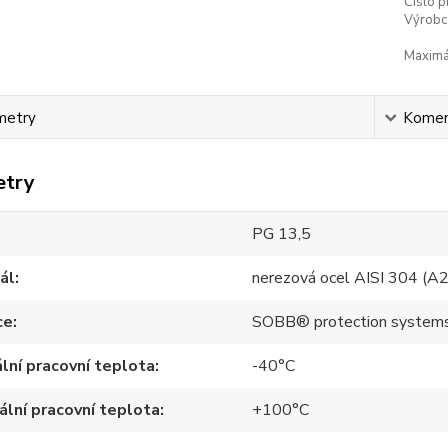
Číslo p
Výrobc
Maximál
metry
Komen
etry
PG 13,5
ál
nerezová ocel AISI 304 (A2
ce
SOBB® protection system
lní pracovní teplota
-40°C
lní pracovní teplota
+100°C