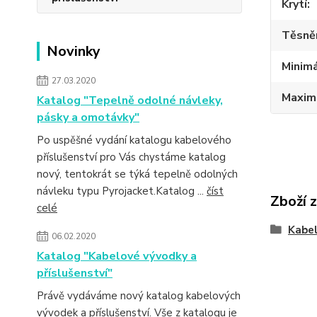
Krytí
Těsně
Novinky
Minimá
27.03.2020
Maximá
Katalog "Tepelně odolné návleky,
pásky a omotávky"
Po uspěšné vydání katalogu kabelového
příslušenství pro Vás chystáme katalog
nový, tentokrát se týká tepelně odolných
návleku typu Pyrojacket.Katalog ...
číst
Zboží 
celé
Kabe
06.02.2020
Katalog "Kabelové vývodky a
příslušenství"
Právě vydáváme nový katalog kabelových
vývodek a příslušenství. Vše z katalogu je