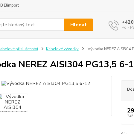
B Elimport
+420
Hledat
Po - P
abelové příslušenství
Kabelové vývodky
Vývodka NEREZ AISI304 
dka NEREZ AISI304 PG13,5 6-
Dos
29
245