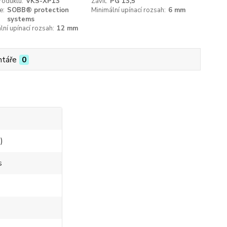
roduktu:
VKS-XP13
Závit:
PG 13,5
e:
SOBB® protection
Minimální upínací rozsah:
6 mm
systems
ní upínací rozsah:
12 mm
táře
0
)
s