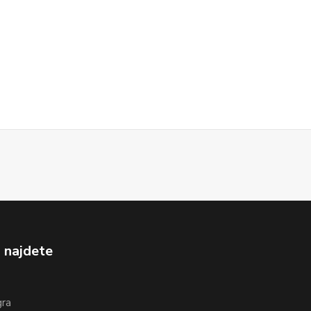
 najdete
gra