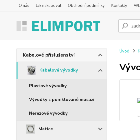
O nás
Jak nakupovat
Obchodní podmínky
Kontakty
WE
Úvod
K
Kabelové příslušenství
Vývo
Kabelové vývodky
Plastové vývodky
Vývodky z poniklované mosazi
Nerezové vývodky
Matice