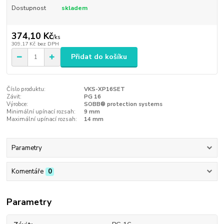
Dostupnost
skladem
374,10 Kč
/
ks
309,17 Kč
bez DPH
Přidat do košíku
Číslo produktu:
VKS-XP16SET
Závit:
PG 16
Výrobce:
SOBB® protection systems
Minimální upínací rozsah:
9 mm
Maximální upínací rozsah:
14 mm
Parametry
Komentáře
0
Parametry