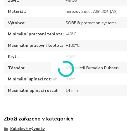
Závit
PG 16
Materiál
nerezová ocel AISI 304 (A2)
Výrobce
SOBB® protection systems
Minimální pracovní teplota
-40°C
Maximální pracovní teplota
+100°C
Krytí
IP 68
Těsnění
NBR (Nitril Butadien Rubber)
Minimální upínací rozsah
9 mm
Maximální upínací rozsah
14 mm
Zboží zařazeno v kategoriích
Kabelové vývodky