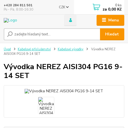
0
ks
+420 284 811 501
CZK
za
0,00 Kč
Po - Pá, 8:00-16:30
Menu
Hledat
Úvod
Kabelové příslušenství
Kabelové vývodky
Vývodka NEREZ
AISI304 PG16 9-14 SET
Vývodka NEREZ AISI304 PG16 9-
14 SET