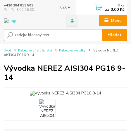
0
ks
+420 284 811 501
CZK
za
0,00 Kč
Po - Pá, 8:00-16:30
Menu
Hledat
Úvod
Kabelové příslušenství
Kabelové vývodky
Vývodka NEREZ
AISI304 PG16 9-14
Vývodka NEREZ AISI304 PG16 9-
14