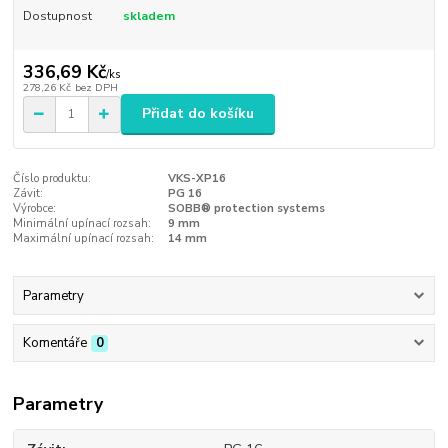
Dostupnost
skladem
336,69 Kč
/
ks
278,26 Kč
bez DPH
Přidat do košíku
Číslo produktu:
VKS-XP16
Závit:
PG 16
Výrobce:
SOBB® protection systems
Minimální upínací rozsah:
9 mm
Maximální upínací rozsah:
14 mm
Parametry
Komentáře
0
Parametry