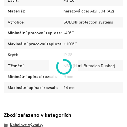
Závit
PG 16
Materiál
nerezová ocel AISI 304 (A2)
Výrobce
SOBB® protection systems
Minimální pracovní teplota
-40°C
Maximální pracovní teplota
+100°C
Krytí
IP 68
Těsnění
NBR (Nitril Butadien Rubber)
Minimální upínací rozsah
9 mm
Maximální upínací rozsah
14 mm
Zboží zařazeno v kategoriích
Kabelové vývodky