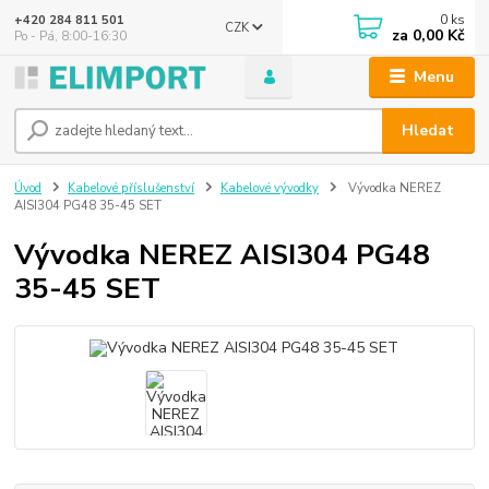
0
ks
+420 284 811 501
CZK
za
0,00 Kč
Po - Pá, 8:00-16:30
Menu
Hledat
Úvod
Kabelové příslušenství
Kabelové vývodky
Vývodka NEREZ
AISI304 PG48 35-45 SET
Vývodka NEREZ AISI304 PG48
35-45 SET