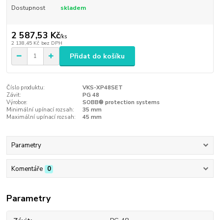
Dostupnost
skladem
2 587,53 Kč
/
ks
2 138,45 Kč
bez DPH
Přidat do košíku
Číslo produktu:
VKS-XP48SET
Závit:
PG 48
Výrobce:
SOBB® protection systems
Minimální upínací rozsah:
35 mm
Maximální upínací rozsah:
45 mm
Parametry
Komentáře
0
Parametry