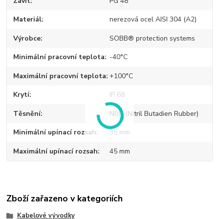
Závit
PG 48
Materiál
nerezová ocel AISI 304 (A2)
Výrobce
SOBB® protection systems
Minimální pracovní teplota
-40°C
Maximální pracovní teplota
+100°C
Krytí
IP 68
Těsnění
NBR (Nitril Butadien Rubber)
Minimální upínací rozsah
35 mm
Maximální upínací rozsah
45 mm
Zboží zařazeno v kategoriích
Kabelové vývodky