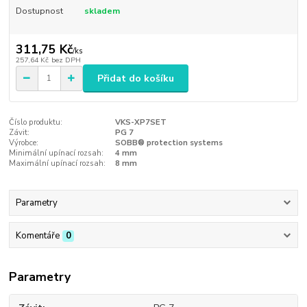
Dostupnost
skladem
311,75 Kč
/
ks
257,64 Kč
bez DPH
Přidat do košíku
Číslo produktu:
VKS-XP7SET
Závit:
PG 7
Výrobce:
SOBB® protection systems
Minimální upínací rozsah:
4 mm
Maximální upínací rozsah:
8 mm
Parametry
Komentáře
0
Parametry