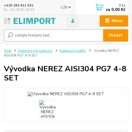
0
ks
+420 284 811 501
CZK
za
0,00 Kč
Po - Pá, 8:00-16:30
Menu
Hledat
Úvod
Kabelové příslušenství
Kabelové vývodky
Vývodka NEREZ
AISI304 PG7 4-8 SET
Vývodka NEREZ AISI304 PG7 4-8
SET