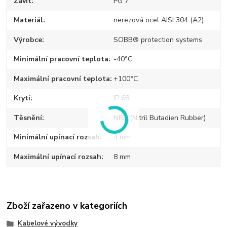
Závit
PG 7
Materiál
nerezová ocel AISI 304 (A2)
Výrobce
SOBB® protection systems
Minimální pracovní teplota
-40°C
Maximální pracovní teplota
+100°C
Krytí
IP 68
Těsnění
NBR (Nitril Butadien Rubber)
Minimální upínací rozsah
4 mm
Maximální upínací rozsah
8 mm
Zboží zařazeno v kategoriích
Kabelové vývodky