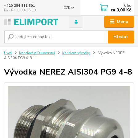
0
ks
+420 284 811 501
CZK
za
0,00 Kč
Po - Pá, 8:00-16:30
Menu
Hledat
Úvod
Kabelové příslušenství
Kabelové vývodky
Vývodka NEREZ
AISI304 PG9 4-8
Vývodka NEREZ AISI304 PG9 4-8