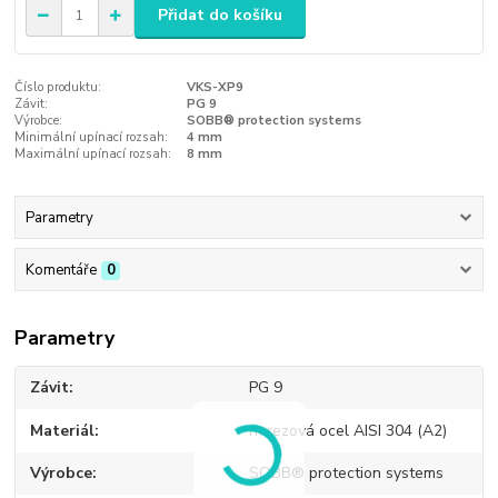
Přidat do košíku
Číslo produktu:
VKS-XP9
Závit:
PG 9
Výrobce:
SOBB® protection systems
Minimální upínací rozsah:
4 mm
Maximální upínací rozsah:
8 mm
Parametry
Komentáře
0
Parametry
Závit
PG 9
Materiál
nerezová ocel AISI 304 (A2)
Výrobce
SOBB® protection systems