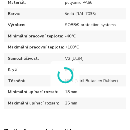
Materiál
polyamid PA66
Barva
šedá (RAL 7035)
Výrobce
SOBB® protection systems
Minimální pracovní teplota
-40°C
Maximální pracovní teplota
+100°C
Samozhášivost
V2 [UL94]
Krytí
IP 68
Těsnění
NBR (Nitril Butadien Rubber)
Minimální upínací rozsah
18 mm
Maximální upínací rozsah
25 mm