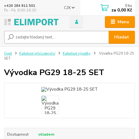
0
ks
+420 284 811 501
CZK
za
0,00 Kč
Po - Pá, 8:00-16:30
Menu
Hledat
Úvod
Kabelové příslušenství
Kabelové vývodky
Vývodka PG29 18-25
SET
Vývodka PG29 18-25 SET
Dostupnost
skladem