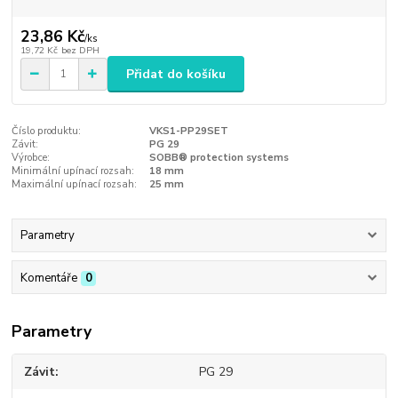
23,86 Kč
/
ks
19,72 Kč
bez DPH
Přidat do košíku
Číslo produktu:
VKS1-PP29SET
Závit:
PG 29
Výrobce:
SOBB® protection systems
Minimální upínací rozsah:
18 mm
Maximální upínací rozsah:
25 mm
Parametry
Komentáře
0
Parametry
Závit
PG 29