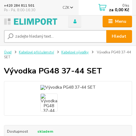
0
ks
+420 284 811 501
CZK
za
0,00 Kč
Po - Pá, 8:00-16:30
Menu
Hledat
Úvod
Kabelové příslušenství
Kabelové vývodky
Vývodka PG48 37-44
SET
Vývodka PG48 37-44 SET
Dostupnost
skladem