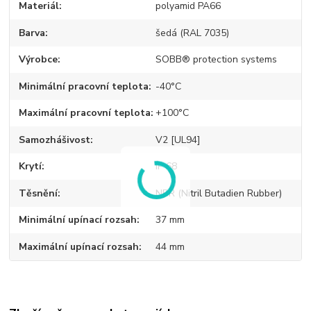
Materiál
polyamid PA66
Barva
šedá (RAL 7035)
Výrobce
SOBB® protection systems
Minimální pracovní teplota
-40°C
Maximální pracovní teplota
+100°C
Samozhášivost
V2 [UL94]
Krytí
IP 68
Těsnění
NBR (Nitril Butadien Rubber)
Minimální upínací rozsah
37 mm
Maximální upínací rozsah
44 mm