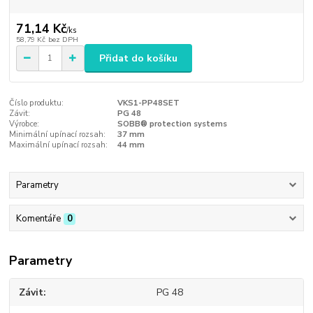
71,14 Kč
/
ks
58,79 Kč
bez DPH
Přidat do košíku
Číslo produktu:
VKS1-PP48SET
Závit:
PG 48
Výrobce:
SOBB® protection systems
Minimální upínací rozsah:
37 mm
Maximální upínací rozsah:
44 mm
Parametry
Komentáře
0
Parametry
Závit
PG 48