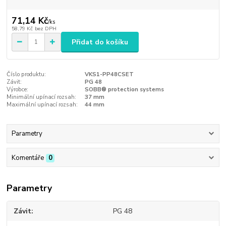
71,14 Kč
/
ks
58,79 Kč
bez DPH
Přidat do košíku
Číslo produktu:
VKS1-PP48CSET
Závit:
PG 48
Výrobce:
SOBB® protection systems
Minimální upínací rozsah:
37 mm
Maximální upínací rozsah:
44 mm
Parametry
Komentáře
0
Parametry
Závit
PG 48