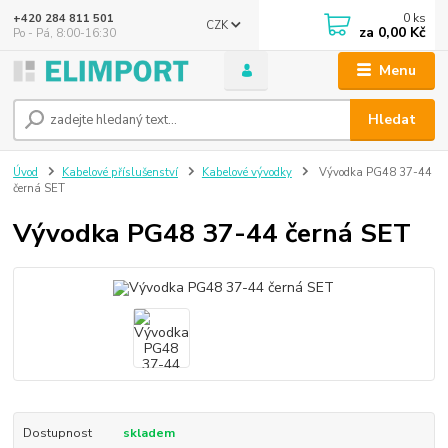
0
ks
+420 284 811 501
CZK
za
0,00 Kč
Po - Pá, 8:00-16:30
Menu
Hledat
Úvod
Kabelové příslušenství
Kabelové vývodky
Vývodka PG48 37-44
černá SET
Vývodka PG48 37-44 černá SET
Dostupnost
skladem