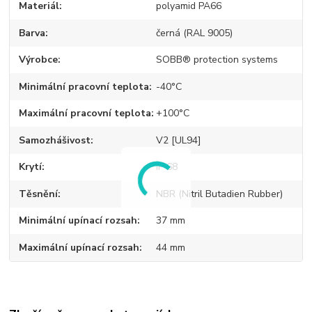
Materiál
polyamid PA66
Barva
černá (RAL 9005)
Výrobce
SOBB® protection systems
Minimální pracovní teplota
-40°C
Maximální pracovní teplota
+100°C
Samozhášivost
V2 [UL94]
Krytí
IP 68
Těsnění
NBR (Nitril Butadien Rubber)
Minimální upínací rozsah
37 mm
Maximální upínací rozsah
44 mm