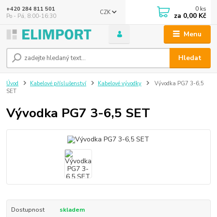
0
ks
+420 284 811 501
CZK
za
0,00 Kč
Po - Pá, 8:00-16:30
Menu
Hledat
Úvod
Kabelové příslušenství
Kabelové vývodky
Vývodka PG7 3-6,5
SET
Vývodka PG7 3-6,5 SET
Dostupnost
skladem