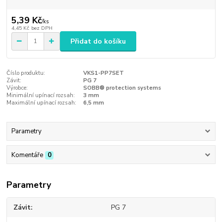
5,39 Kč
/
ks
4,45 Kč
bez DPH
Přidat do košíku
Číslo produktu:
VKS1-PP7SET
Závit:
PG 7
Výrobce:
SOBB® protection systems
Minimální upínací rozsah:
3 mm
Maximální upínací rozsah:
6,5 mm
Parametry
Komentáře
0
Parametry
Závit
PG 7