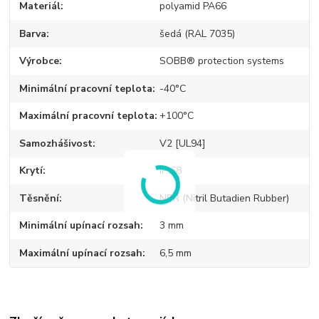
Materiál
polyamid PA66
Barva
šedá (RAL 7035)
Výrobce
SOBB® protection systems
Minimální pracovní teplota
-40°C
Maximální pracovní teplota
+100°C
Samozhášivost
V2 [UL94]
Krytí
IP 68
Těsnění
NBR (Nitril Butadien Rubber)
Minimální upínací rozsah
3 mm
Maximální upínací rozsah
6,5 mm