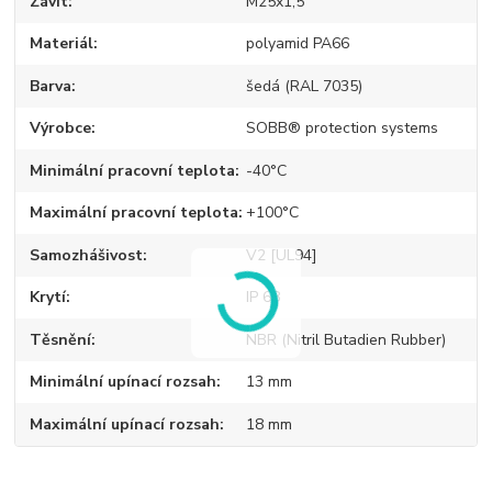
Závit
M25x1,5
Materiál
polyamid PA66
Barva
šedá (RAL 7035)
Výrobce
SOBB® protection systems
Minimální pracovní teplota
-40°C
Maximální pracovní teplota
+100°C
Samozhášivost
V2 [UL94]
Krytí
IP 68
Těsnění
NBR (Nitril Butadien Rubber)
Minimální upínací rozsah
13 mm
Maximální upínací rozsah
18 mm