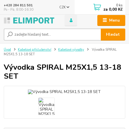
0
ks
+420 284 811 501
CZK
za
0,00 Kč
Po - Pá, 8:00-16:30
Menu
Hledat
Úvod
Kabelové příslušenství
Kabelové vývodky
Vývodka SPIRAL
M25X1,5 13-18 SET
Vývodka SPIRAL M25X1,5 13-18
SET