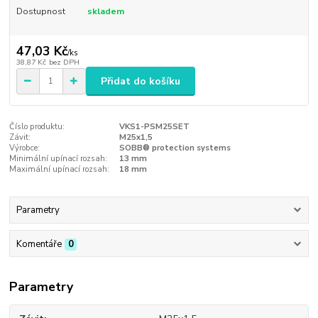
Dostupnost
skladem
47,03 Kč
/
ks
38,87 Kč
bez DPH
Přidat do košíku
Číslo produktu:
VKS1-PSM25SET
Závit:
M25x1,5
Výrobce:
SOBB® protection systems
Minimální upínací rozsah:
13 mm
Maximální upínací rozsah:
18 mm
Parametry
Komentáře
0
Parametry