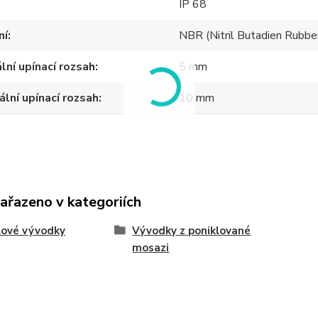
IP 68
ní
NBR (Nitril Butadien Rubbe
lní upínací rozsah
5 mm
lní upínací rozsah
10 mm
zařazeno v kategoriích
lové vývodky
Vývodky z poniklované
mosazi