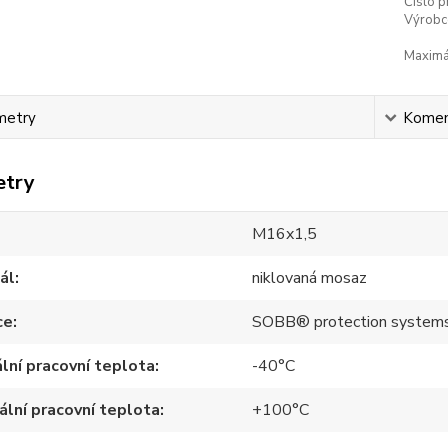
Číslo p
Výrobc
Maximál
metry
Komen
etry
M16x1,5
ál
niklovaná mosaz
ce
SOBB® protection system
lní pracovní teplota
-40°C
lní pracovní teplota
+100°C