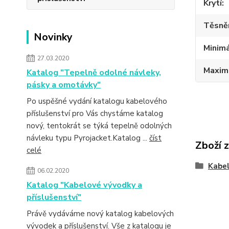
Krytí
Těsně
Novinky
Minimá
27.03.2020
Maximá
Katalog "Tepelně odolné návleky,
pásky a omotávky"
Po uspěšné vydání katalogu kabelového
příslušenství pro Vás chystáme katalog
nový, tentokrát se týká tepelně odolných
návleku typu Pyrojacket.Katalog ...
číst
Zboží 
celé
Kabe
06.02.2020
Katalog "Kabelové vývodky a
příslušenství"
Právě vydáváme nový katalog kabelových
vývodek a příslušenství. Vše z katalogu je