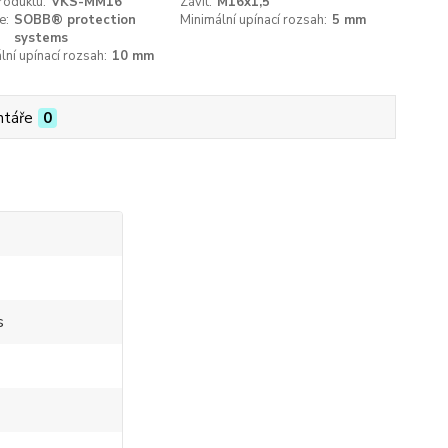
roduktu:
VKS-MM16
Závit:
M16x1,5
e:
SOBB® protection
Minimální upínací rozsah:
5 mm
systems
ní upínací rozsah:
10 mm
táře
0
s