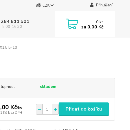
Přihlášení
CZK
 284 811 501
0
ks
za
0,00 Kč
á, 8:00-16:30
1,5 5-10
tupnost
skladem
,00 Kč
/
ks
Přidat do košíku
71 Kč
bez DPH