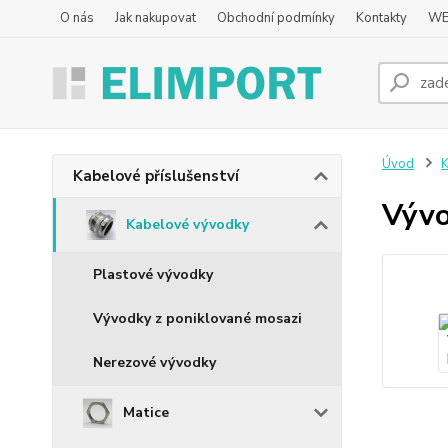
O nás
Jak nakupovat
Obchodní podmínky
Kontakty
WE
Úvod
K
Kabelové příslušenství
Výv
Kabelové vývodky
Plastové vývodky
Vývodky z poniklované mosazi
Nerezové vývodky
Matice