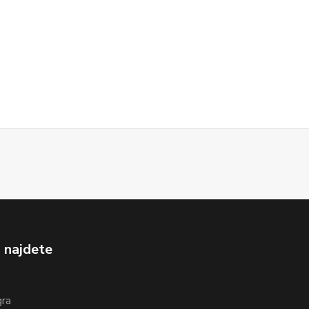
 najdete
gra