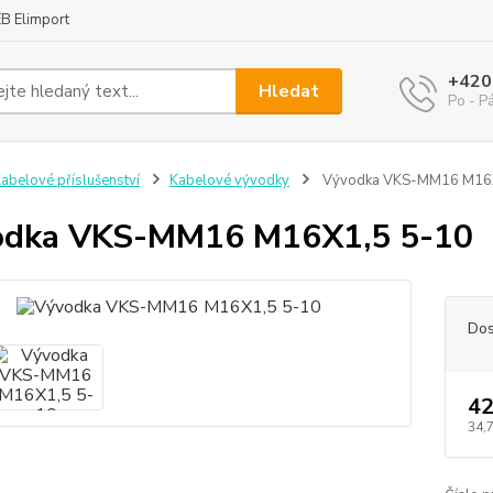
B Elimport
+420
Hledat
Po - P
abelové příslušenství
Kabelové vývodky
Vývodka VKS-MM16 M16X
odka VKS-MM16 M16X1,5 5-10
Dos
42
34,