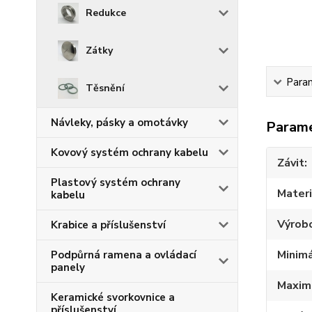
Redukce
Zátky
Para
Těsnění
Návleky, pásky a omotávky
Param
Kovový systém ochrany kabelu
Závit
Plastový systém ochrany
Materi
kabelu
Výrob
Krabice a příslušenství
Minimá
Podpůrná ramena a ovládací
panely
Maximá
Keramické svorkovnice a
příslušenství