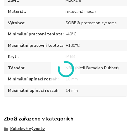
Závit
M20x1,5
Materiál
niklovaná mosaz
Výrobce
SOBB® protection systems
Minimální pracovní teplota
-40°C
Maximální pracovní teplota
+100°C
Krytí
IP 68
Těsnění
NBR (Nitril Butadien Rubber)
Minimální upínací rozsah
10 mm
Maximální upínací rozsah
14 mm
Zboží zařazeno v kategoriích
Kabelové vývodky