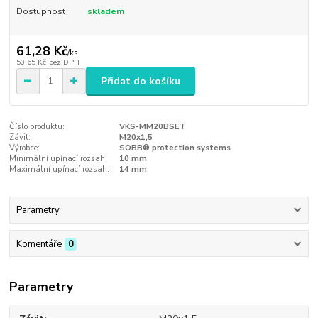
Dostupnost
skladem
61,28 Kč
/
ks
50,65 Kč
bez DPH
Přidat do košíku
Číslo produktu:
VKS-MM20BSET
Závit:
M20x1,5
Výrobce:
SOBB® protection systems
Minimální upínací rozsah:
10 mm
Maximální upínací rozsah:
14 mm
Parametry
Komentáře
0
Parametry