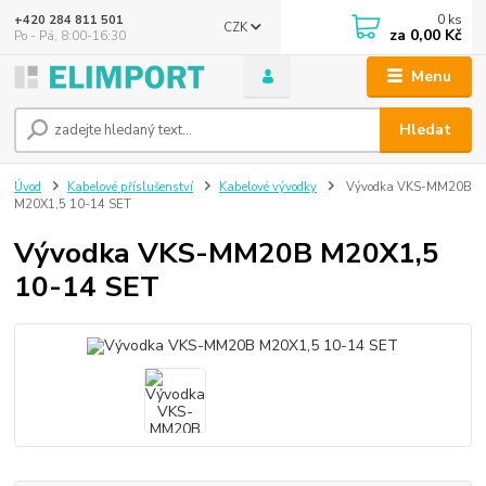
0
ks
+420 284 811 501
CZK
za
0,00 Kč
Po - Pá, 8:00-16:30
Menu
Hledat
Úvod
Kabelové příslušenství
Kabelové vývodky
Vývodka VKS-MM20B
M20X1,5 10-14 SET
Vývodka VKS-MM20B M20X1,5
10-14 SET